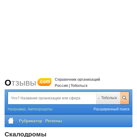
Справочник организаций
Отзывы
.com
Россия | Тобольск
Тобольск
Например,
Автоприцепы
Расширенный поиск
Рубрикатор
Регионы
Скалодромы