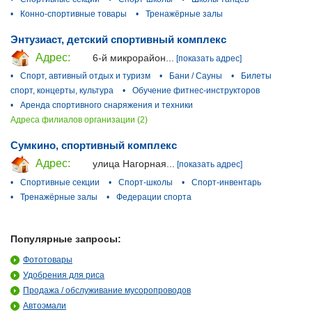
•
Конно-спортивные товары
•
Тренажёрные залы
Энтузиаст, детский спортивный комплекс
Адрес:
6-й микрорайон...
[показать адрес]
•
Спорт, автивный отдых и туризм
•
Бани / Сауны
•
Билеты
спорт, концерты, культура
•
Обучение фитнес-инструкторов
•
Аренда спортивного снаряжения и техники
Адреса филиалов организации (2)
Сумкино, спортивный комплекс
Адрес:
улица Нагорная...
[показать адрес]
•
Спортивные секции
•
Спорт-школы
•
Спорт-инвентарь
•
Тренажёрные залы
•
Федерации спорта
Популярные запросы:
Фототовары
Удобрения для риса
Продажа / обслуживание мусоропроводов
Автоэмали