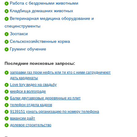
Работа с бездомными животными
Кладбища домашних животных
Ветеринарная медицина оборудование и
специнструменты
Зоотакси
Сельскохозяйственные корма
Груминг обучение
Последние поисковые запросы:
заправки газ пром нефть или те кто с ними сатрудничеют
дать кардинаты
Love tory видео на свадьбу
киефси в волгограде
Балки двутавровые деревянные из плит
телефон отдела кадров
9139151 узнать организацию по номеру телефона
вакансии райт
долевое строительство