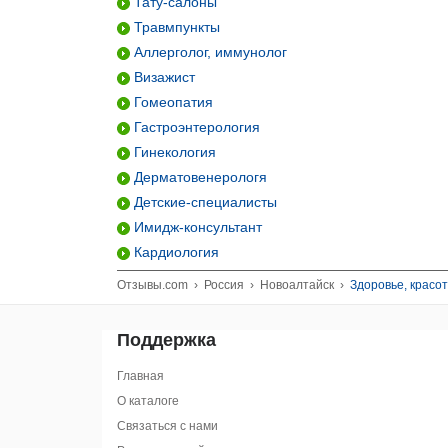
Тату-салоны
Травмпункты
Аллерголог, иммунолог
Визажист
Гомеопатия
Гастроэнтерология
Гинекология
Дерматовенерологя
Детские-специалисты
Имидж-консультант
Кардиология
Отзывы.com
›
Россия
›
Новоалтайск
›
Здоровье, красо
Поддержка
Главная
О каталоге
Связаться с нами