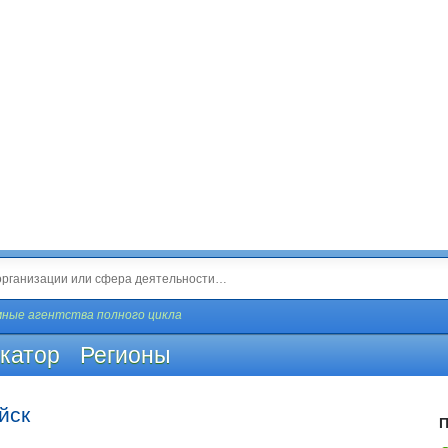
ные агентства полного цикла
катор
Регионы
йск
П