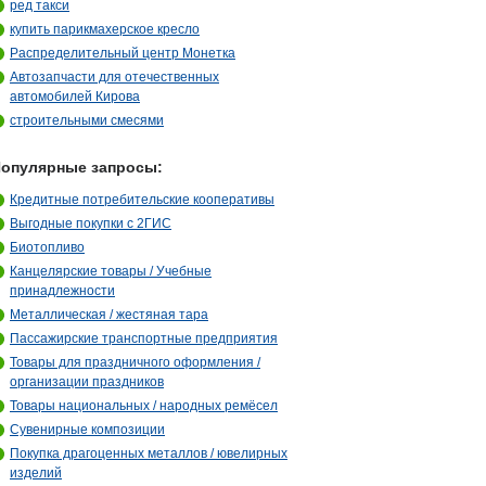
ред такси
купить парикмахерское кресло
Распределительный центр Монетка
Автозапчасти для отечественных
автомобилей Кирова
строительными смесями
опулярные запросы:
Кредитные потребительские кооперативы
Выгодные покупки с 2ГИС
Биотопливо
Канцелярские товары / Учебные
принадлежности
Металлическая / жестяная тара
Пассажирские транспортные предприятия
Товары для праздничного оформления /
организации праздников
Товары национальных / народных ремёсел
Сувенирные композиции
Покупка драгоценных металлов / ювелирных
изделий