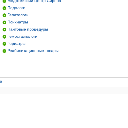
Медкомиссии Центр Сирена
Подологи
Гепатологи
Психиатры
Пантовые процедуры
Гемостазиологи
Гериатры
Реабилитационные товары
та