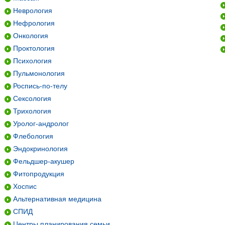
Неврология
Нефрология
Онкология
Проктология
Психология
Пульмонология
Роспись-по-телу
Сексология
Трихология
Уролог-андролог
Флебология
Эндокринология
Фельдшер-акушер
Фитопродукция
Хоспис
Альтернативная медицина
СПИД
Центры планирования семьи