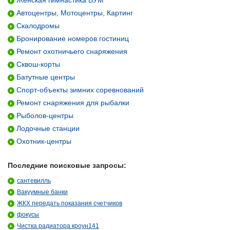
Женская гимнастика ВУМ
Автоцентры, Мотоцентры, Картинг
Скалодромы
Бронирование номеров гостиниц
Ремонт охотничьего снаряжения
Сквош-корты
Батутные центры
Спорт-объекты зимних соревнований
Ремонт снаряжения для рыбалки
Рыболов-центры
Лодочные станции
Охотник-центры
Последние поисковые запросы:
сантевилль
Вакуумные банки
ЖКХ передать показания счетчиков
фокусы
Чистка радиатора кроун141