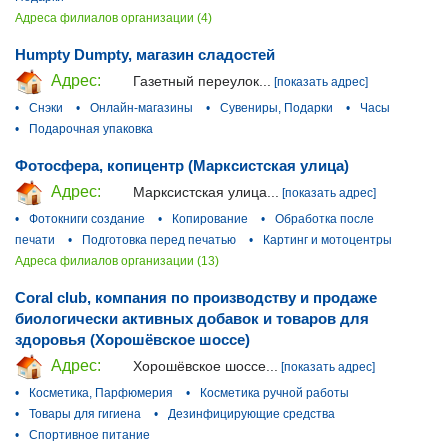
Адреса филиалов организации (4)
Humpty Dumpty, магазин сладостей
Адрес:
Газетный переулок...
[показать адрес]
•
Снэки
•
Онлайн-магазины
•
Сувениры, Подарки
•
Часы
•
Подарочная упаковка
Фотосфера, копицентр (Марксистская улица)
Адрес:
Марксистская улица...
[показать адрес]
•
Фотокниги создание
•
Копирование
•
Обработка после
печати
•
Подготовка перед печатью
•
Картинг и мотоцентры
Адреса филиалов организации (13)
Coral club, компания по производству и продаже
биологически активных добавок и товаров для
здоровья (Хорошёвское шоссе)
Адрес:
Хорошёвское шоссе...
[показать адрес]
•
Косметика, Парфюмерия
•
Косметика ручной работы
•
Товары для гигиена
•
Дезинфицирующие средства
•
Спортивное питание