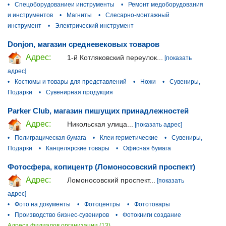
•
Спецоборудованиеи инструменты
•
Ремонт медоборудования
и инструментов
•
Магниты
•
Слесарно-монтажный
инструмент
•
Электрический инструмент
Donjon, магазин средневековых товаров
Адрес:
1-й Котляковский переулок...
[показать
адрес]
•
Костюмы и товары для представлений
•
Ножи
•
Сувениры,
Подарки
•
Сувенирная продукция
Parker Club, магазин пишущих принадлежностей
Адрес:
Никольская улица...
[показать адрес]
•
Полиграцическая бумага
•
Клеи герметические
•
Сувениры,
Подарки
•
Канцелярские товары
•
Офисная бумага
Фотосфера, копицентр (Ломоносовский проспект)
Адрес:
Ломоносовский проспект...
[показать
адрес]
•
Фото на документы
•
Фотоцентры
•
Фототовары
•
Производство бизнес-сувениров
•
Фотокниги создание
Адреса филиалов организации (13)