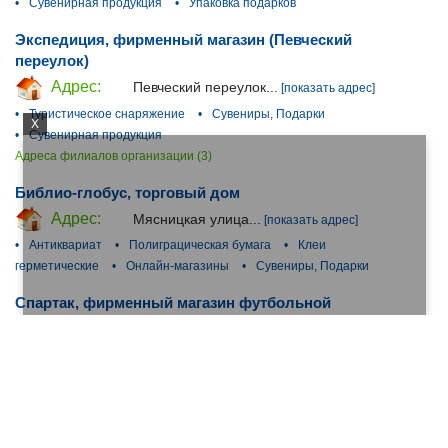
•
Сувенирная продукция
•
Упаковка подарков
Экспедиция, фирменный магазин (Певческий
переулок)
Адрес:
Певческий переулок...
[показать адрес]
•
Туристическое снаряжение
•
Сувениры, Подарки
X
•
Сувенирная продукция
Адреса филиалов организации (3)
Библио-глобус, торговый дом
Адрес:
Мясницкая улица...
[показать адрес]
•
Антиквариат
•
Полиграцическая бумага
•
Клеи
герметические
•
Онлайн-магазины
•
Сувениры, Подарки
Спартак, фирменный магазин футбольной
атрибутики
Адрес:
улица Арбат...
[показать адрес]
•
Верхняя одежда и обувь
•
Одежда для беременных
•
Спортивная одежда и обувь
•
Онлайн-магазины
•
Сувениры, Подарки
Адреса филиалов организации (3)