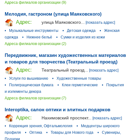
Адреса филиалов организации (9)
Мелодия, гастроном (улица Маяковского)
Адрес:
улица Маяковского...
[показать адрес]
•
Музыкальные инструменты
•
Детская одежда
•
Женская
одежда
•
Нижнее бельё
•
Сумки и изделия из кожи
Адреса филиалов организации (2)
Передвижник, магазин художественных материалов
и товаров для творчества (Театральный проезд)
Адрес:
Театральный проезд...
[показать адрес]
•
Услуги по вышиванию
•
Художественные товары
•
Полиграцическая бумага
•
Клеи герметические
•
Покрытия
и иэлементы декора
Адреса филиалов организации (7)
Interoptika, салон оптики и элитных подарков
Адрес:
Нахимовский проспект...
[показать адрес]
•
Коррекция зрения, Офтальмология
•
Медцентры широкого
профиля
•
Оптика
•
Товары для Нового года
•
Сувениры,
Подарки