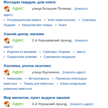
Молодая гвардия, дом книги
Адрес:
улица Большая Полянка...
[показать
адрес]
•
Полиграцическая бумага
•
Клеи герметические
•
Сувениры,
Подарки
•
Канцелярские товары
•
Книги
Азалия декор, магазин
Адрес:
2-й Хорошёвский проезд...
[показать
адрес]
•
Изделия из керамики
•
Сувениры, Подарки
•
Цветы
•
Подарочная упаковка
•
Сувенирная продукция
Ахатинка, уголок экзотики
Адрес:
улица Куусинена...
[показать адрес]
•
Аквариумы
•
Ветпрепараты
•
Перевозка небольшых
животных
•
Товары для животных
•
Клубы владельцев
домашних животных
Мир магнитов, пункт выдачи заказов
Адрес:
3-й Угрешский проезд...
[показать адрес]