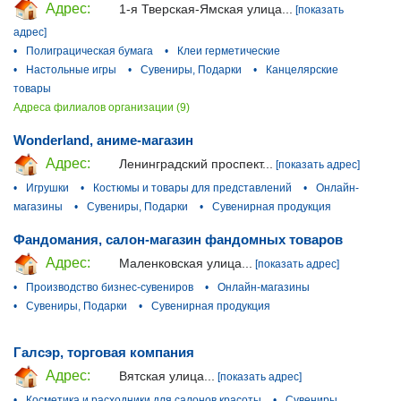
Адрес:
1-я Тверская-Ямская улица...
[показать
адрес]
•
Полиграцическая бумага
•
Клеи герметические
•
Настольные игры
•
Сувениры, Подарки
•
Канцелярские
товары
Адреса филиалов организации (9)
Wonderland, аниме-магазин
Адрес:
Ленинградский проспект...
[показать адрес]
•
Игрушки
•
Костюмы и товары для представлений
•
Онлайн-
магазины
•
Сувениры, Подарки
•
Сувенирная продукция
Фандомания, салон-магазин фандомных товаров
Адрес:
Маленковская улица...
[показать адрес]
•
Производство бизнес-сувениров
•
Онлайн-магазины
•
Сувениры, Подарки
•
Сувенирная продукция
Галсэр, торговая компания
Адрес:
Вятская улица...
[показать адрес]
•
Косметика и расходники для салонов красоты
•
Сувениры,