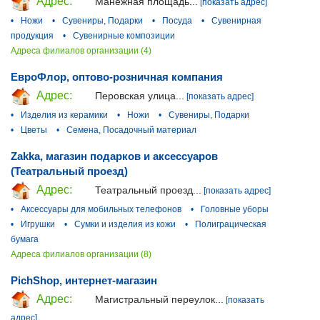
Адрес:
Манежная площадь...
[показать адрес]
•
Ножи
•
Сувениры, Подарки
•
Посуда
•
Сувенирная
продукция
•
Сувенирные композиции
Адреса филиалов организации (4)
ЕвроФлор, оптово-розничная компания
Адрес:
Перовская улица...
[показать адрес]
•
Изделия из керамики
•
Ножи
•
Сувениры, Подарки
•
Цветы
•
Семена, Посадочный материал
Zakka, магазин подарков и аксессуаров
(Театральный проезд)
Адрес:
Театральный проезд...
[показать адрес]
•
Аксессуары для мобильных телефонов
•
Головные уборы
•
Игрушки
•
Сумки и изделия из кожи
•
Полиграцическая
бумага
Адреса филиалов организации (8)
PichShop, интернет-магазин
Адрес:
Магистральный переулок...
[показать
адрес]