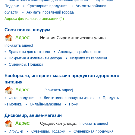
Подарки
•
Сувенирная продукция
•
Акиматы районов
области
•
Акиматы поселений города
Адреса филиалов организации (4)
Своя полка, шоурум
Адрес:
Нижняя Сыромятническая улица...
[показать адрес]
•
Браслеты для контроля
•
Аксессуары рыболовные
•
Покрытия и иэлементы декора
•
Изделия из керамики
•
Сувениры, Подарки
Ecotopia.ru, интернет-магазин продуктов здорового
питания
Адрес:
...
[показать адрес]
•
Фитопродукция
•
Диететиские продукты из сои
•
Продукты
из молока
•
Онлайн-магазины
•
Ножи
Дискомир, аниме-магазин
Адрес:
Сущёвская улица...
[показать адрес]
•
Игрушки
•
Сувениры, Подарки
•
Сувенирная продукция