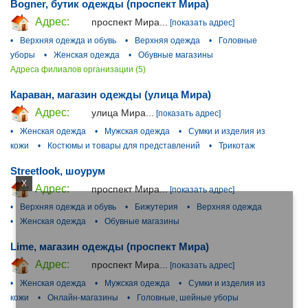
Bogner, бутик одежды (проспект Мира)
Адрес:
проспект Мира...
[показать адрес]
•
Верхняя одежда и обувь
•
Верхняя одежда
•
Головные
уборы
•
Женская одежда
•
Обувные магазины
Адреса филиалов организации (5)
Караван, магазин одежды (улица Мира)
Адрес:
улица Мира...
[показать адрес]
•
Женская одежда
•
Мужская одежда
•
Сумки и изделия из
кожи
•
Костюмы и товары для представлений
•
Трикотаж
Streetlook, шоурум
X
Адрес:
проспект Мира...
[показать адрес]
•
Верхняя одежда и обувь
•
Бижутерия
•
Верхняя одежда
•
Женская одежда
•
Обувные магазины
Lime, магазин одежды (проспект Мира)
Адрес:
проспект Мира...
[показать адрес]
•
Женская одежда
•
Мужская одежда
•
Сумки и изделия из
кожи
•
Онлайн-магазины
•
Головные, шейные уборы