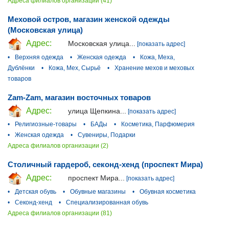
Адреса филиалов организации (41)
Меховой остров, магазин женской одежды
(Московская улица)
Адрес:
Московская улица...
[показать адрес]
•
Верхняя одежда
•
Женская одежда
•
Кожа, Меха,
Дублёнки
•
Кожа, Мех, Сырьё
•
Хранение мехов и меховых
товаров
Zam-Zam, магазин восточных товаров
Адрес:
улица Щепкина...
[показать адрес]
•
Религиозные-товары
•
БАДы
•
Косметика, Парфюмерия
•
Женская одежда
•
Сувениры, Подарки
Адреса филиалов организации (2)
Столичный гардероб, секонд-хенд (проспект Мира)
Адрес:
проспект Мира...
[показать адрес]
•
Детская обувь
•
Обувные магазины
•
Обувная косметика
•
Секонд-хенд
•
Специализированная обувь
Адреса филиалов организации (81)