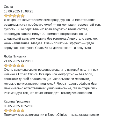
Света
13.06.2025 15:08:21
Я не фанат косметологических процедур, но на мезотерапию
решилась из-за проблем с кожей — пигментация, сероватый тон,
сухость. В Эксперт Клиникс врач аккуратно ввела состав,
процедура заняла минут 20. Немного покраснело, но на
следующий день уже ходила без макияжа. Лицо стало светлее,
кожа напитанная, гладкая. Очень приятный эффект — будто
вернулась с отпуска. Спасибо за деликатность и результат!
Люба Птицына
21.05.2025 14:20:21
Очень довольна своим решением сделать нитевой лифтинг век
именно в Expert Clinics. Всё прошло комфортно — без боли,
синяков и долгой реабилитации. Использовали мезонити,
которые не чувствуются под кожей. Через неделю эффект был
максимально естественным: ушло нависание, глаза открылись.
Рекомендую тем, кто хочет омолодить взгляд без операции.
Карина Гришаева
05.05.2025 10:52:36
Прохожу курс мезотерапии в Expert Clinics — кожа стала просто