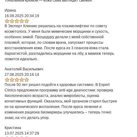
тональным кремом — кожа сама выглядит свежей.
Ирина
16.09.2025 20:34:19
В Эксперт Клиникс решилась на плазмолифтинг по совету
косметолога. У меня были мимические морщинки и сухость,
особенно зимой. Процедуру делали с моей собственной
плазмой, которая, по словам врача, запускает процессы
восстановления кожи. После курса из 3 сеансов кожа стала
бархатистой, разгладились морщинки на лбу, а макияж теперь
ложится идеально.
Анатолий Васильевич
27.08.2025 20:16:14
После 50 лет решил подойти к здоровью системно. В Expert
Clinics предложили программу anti-age диагностики: проверка
биологического возраста, анализ микробиоты, оценка
когнитивных функций. Оказалось, мой организм старел быстрее
из-за хронического воспаления. После курса лечения и
изменения рациона биомаркеры улучшились – теперь точно
знаю, на что делать упор.
Кристина
13.07.2025 14:37:28