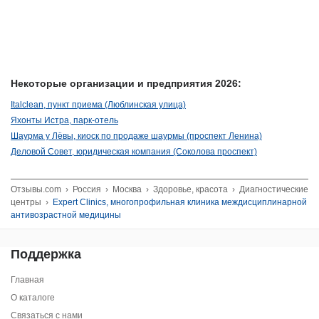
Некоторые организации и предприятия 2026:
Italclean, пункт приема (Люблинская улица)
Яхонты Истра, парк-отель
Шаурма у Лёвы, киоск по продаже шаурмы (проспект Ленина)
Деловой Совет, юридическая компания (Соколова проспект)
Отзывы.com
›
Россия
›
Москва
›
Здоровье, красота
›
Диагностические
центры
›
Expert Clinics, многопрофильная клиника междисциплинарной
антивозрастной медицины
Поддержка
Главная
О каталоге
Связаться с нами