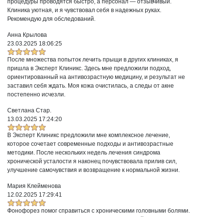
процедуры проводятся быстро, а персонал — отзывчивый.
Клиника уютная, и я чувствовал себя в надежных руках.
Рекомендую для обследований.
Анна Крылова
23.03.2025 18:06:25
После множества попыток лечить прыщи в других клиниках, я
пришла в Эксперт Клиникс. Здесь мне предложили подход,
ориентированный на антивозрастную медицину, и результат не
заставил себя ждать. Моя кожа очистилась, а следы от акне
постепенно исчезли.
Светлана Стар.
13.03.2025 17:24:20
В Эксперт Клиникс предложили мне комплексное лечение,
которое сочетает современные подходы и антивозрастные
методики. После нескольких недель лечения синдрома
хронической усталости я наконец почувствовала прилив сил,
улучшение самочувствия и возвращение к нормальной жизни.
Мария Клейменова
12.02.2025 17:29:41
Фонофорез помог справиться с хроническими головными болями.