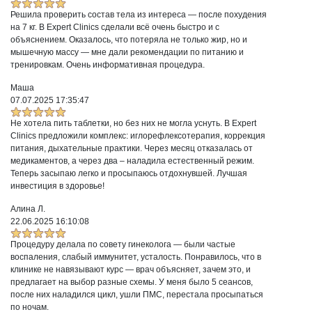
Решила проверить состав тела из интереса — после похудения
на 7 кг. В Expert Clinics сделали всё очень быстро и с
объяснением. Оказалось, что потеряла не только жир, но и
мышечную массу — мне дали рекомендации по питанию и
тренировкам. Очень информативная процедура.
Маша
07.07.2025 17:35:47
Не хотела пить таблетки, но без них не могла уснуть. В Expert
Clinics предложили комплекс: иглорефлексотерапия, коррекция
питания, дыхательные практики. Через месяц отказалась от
медикаментов, а через два – наладила естественный режим.
Теперь засыпаю легко и просыпаюсь отдохнувшей. Лучшая
инвестиция в здоровье!
Алина Л.
22.06.2025 16:10:08
Процедуру делала по совету гинеколога — были частые
воспаления, слабый иммунитет, усталость. Понравилось, что в
клинике не навязывают курс — врач объясняет, зачем это, и
предлагает на выбор разные схемы. У меня было 5 сеансов,
после них наладился цикл, ушли ПМС, перестала просыпаться
по ночам.