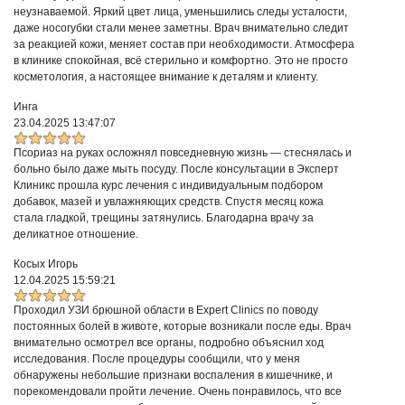
неузнаваемой. Яркий цвет лица, уменьшились следы усталости,
даже носогубки стали менее заметны. Врач внимательно следит
за реакцией кожи, меняет состав при необходимости. Атмосфера
в клинике спокойная, всё стерильно и комфортно. Это не просто
косметология, а настоящее внимание к деталям и клиенту.
Инга
23.04.2025 13:47:07
Псориаз на руках осложнял повседневную жизнь — стеснялась и
больно было даже мыть посуду. После консультации в Эксперт
Клиникс прошла курс лечения с индивидуальным подбором
добавок, мазей и увлажняющих средств. Спустя месяц кожа
стала гладкой, трещины затянулись. Благодарна врачу за
деликатное отношение.
Косых Игорь
12.04.2025 15:59:21
Проходил УЗИ брюшной области в Expert Clinics по поводу
постоянных болей в животе, которые возникали после еды. Врач
внимательно осмотрел все органы, подробно объяснил ход
исследования. После процедуры сообщили, что у меня
обнаружены небольшие признаки воспаления в кишечнике, и
порекомендовали пройти лечение. Очень понравилось, что все