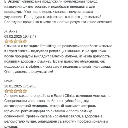
В Эксперт клиникс мне предложили комплексный подход:
назначили физиотерапию и подобрали препараты для
процедуры. Уже после первых сеансов почувствовала
улучшение. Процедура комфортная, а эффект длительный.
Благодарю врачей за внимательность и результативное лечение!
Ж. Анна
09.02.2025 19:43:47
Слышала о методике Preslifting, но решилась попробовать только
в Expert clinics – подкупила репутация клиники. И не зря! Кожа
после процедуры выглядит заметно моложе, исчезла дряблость,
появился здоровый румянец. Врачи грамотно объяснили, как
поддерживать эффект, и составили индивидуальный план ухода.
Очень довольна результатом!
Роман
28.01.2025 17:59:36
Лечение сахарного диабета в Expert Clinics изменило мою жизнь.
Специалисты использовали более глубокий подход
антивозрастной медицины, который включает контроль
гормонов, рекомендации по питанию и профилактику
осложнений. Уровень сахара нормализовался, а здоровье в
целом стало лучше. Благодарен за заботу и профессионализм
команды!