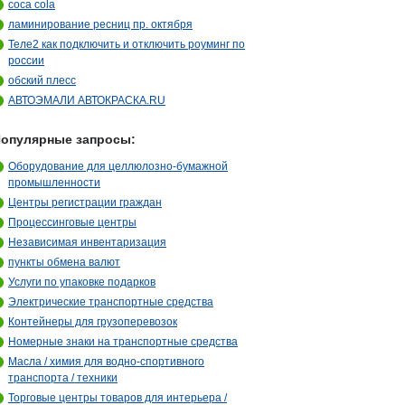
coca cola
ламинирование ресниц пр. октября
Теле2 как подключить и отключить роуминг по
россии
обский плесс
АВТОЭМАЛИ АВТОКРАСКА.RU
опулярные запросы:
Оборудование для целлюлозно-бумажной
промышленности
Центры регистрации граждан
Процессинговые центры
Независимая инвентаризация
пункты обмена валют
Услуги по упаковке подарков
Электрические транспортные средства
Контейнеры для грузоперевозок
Номерные знаки на транспортные средства
Масла / химия для водно-спортивного
транспорта / техники
Торговые центры товаров для интерьера /