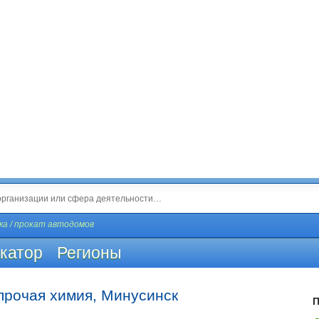
а / прокат автодомов
катор
Регионы
прочая химия, Минусинск
П