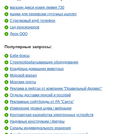
магазин дикси нокия люмия 730
ящики для перевозки суточных цыплят
Стрелковый клуб телефон
сад пенсионеров
Леон ООО
Популярные запросы:
Бэби-боксы
Стеклообрабатывающее оборудование
Кладбища домашних животных
Морской вокзал
Морские порты
Реклама в лифтах от компании "Правильный формат"
Отделы доставки пенсий и пособий
Рекламные софтборды от РА "Санта"
Измерение уровня шума / вибрации
Контрактная разработка электронных устройств
Надувные конструкции / фигуры
Склады индивидуального хранения