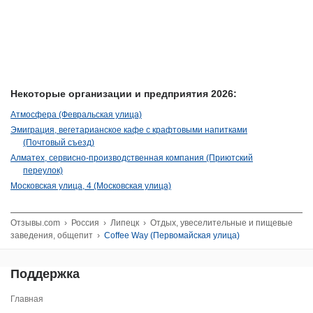
Некоторые организации и предприятия 2026:
Атмосфера (Февральская улица)
Эмиграция, вегетарианское кафе с крафтовыми напитками
(Почтовый съезд)
Алматех, сервисно-производственная компания (Приютский
переулок)
Московская улица, 4 (Московская улица)
Отзывы.com
›
Россия
›
Липецк
›
Отдых, увеселительные и пищевые
заведения, общепит
›
Coffee Way (Первомайская улица)
Поддержка
Главная