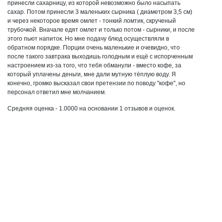
принесли сахарницу, из которой невозможно было насыпать
сахар. Потом принесли 3 маленьких сырника ( диаметром 3,5 см)
и через некоторое время омлет - тонкий ломтик, скрученый
трубочкой. Вначале едят омлет и только потом - сырники, и после
этого пьют напиток. Но мне подачу блюд осуществляли в
обратном порядке. Порции очень маленькие и очевидно, что
после такого завтрака выходишь голодным и ещё с испорченным
настроением из-за того, что тебя обманули - вместо кофе, за
который уплачены деньги, мне дали мутную тёплую воду. Я
конечно, громко высказал свои претензии по поводу "кофе", но
персонал ответил мне молчанием.
Средняя оценка -
1.0000
на основании
1
отзывов и оценок.