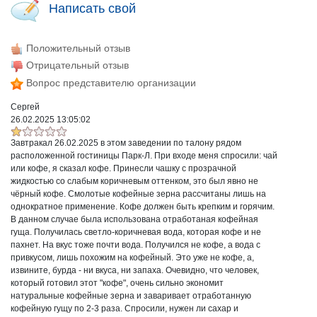
Написать свой
Положительный отзыв
Отрицательный отзыв
Вопрос представителю организации
Сергей
26.02.2025 13:05:02
Завтракал 26.02.2025 в этом заведении по талону рядом
расположенной гостиницы Парк-Л. При входе меня спросили: чай
или кофе, я сказал кофе. Принесли чашку с прозрачной
жидкостью со слабым коричневым оттенком, это был явно не
чёрный кофе. Смолотые кофейные зерна рассчитаны лишь на
однократное применение. Кофе должен быть крепким и горячим.
В данном случае была использована отработаная кофейная
гуща. Получилась светло-коричневая вода, которая кофе и не
пахнет. На вкус тоже почти вода. Получился не кофе, а вода с
привкусом, лишь похожим на кофейный. Это уже не кофе, а,
извините, бурда - ни вкуса, ни запаха. Очевидно, что человек,
который готовил этот "кофе", очень сильно экономит
натуральные кофейные зерна и заваривает отработанную
кофейную гущу по 2-3 раза. Спросили, нужен ли сахар и