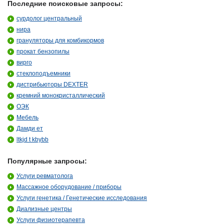
Последние поисковые запросы:
сурдолог центральный
нира
грануляторы для комбикормов
прокат бензопилы
вирго
стеклоподъемники
дистрибьюторы DEXTER
кремний монокристаллический
ОЭК
Мебель
Дамди ет
ltkjd t kbybb
Популярные запросы:
Услуги ревматолога
Массажное оборудование / приборы
Услуги генетика / Генетические исследования
Диализные центры
Услуги физиотерапевта