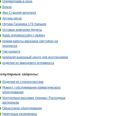
спермограма и цена
Влала
Жкх Станция киселиха
Аптека ригла
Оптика Гагарина 179 Харьков
оптовые компании фрукты
frwbb ghjljdjkmcndtyy t vfufpby
режим работы магазина светофор на
прогрессе
Чак палантк
реабилитационный центр для инсультников
изделия из кварцевого агломерата
опулярные запросы:
Изделия из стеклопластика
Ремонт / обслуживание климатического
оборудования
Контрольно-кассовая техника / Расходные
материалы
Окрасочное оборудование
Нефтяные резервуары