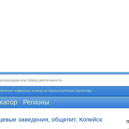
вление номерных знаков на транспортные средства
катор
Регионы
щевые заведения, общепит, Копейск
П