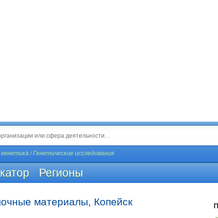
 генетика / Генетические исследования
катор
Регионы
лочные материалы, Копейск
П