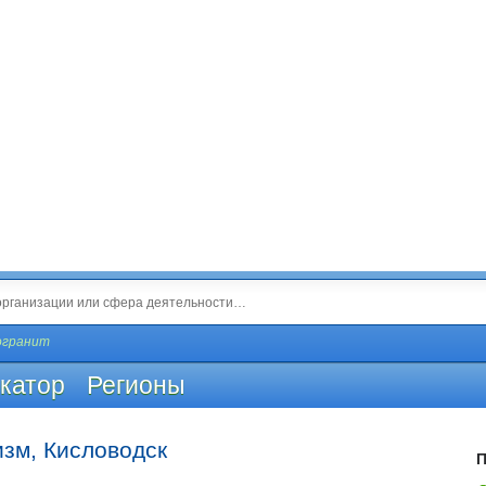
огранит
катор
Регионы
изм, Кисловодск
П