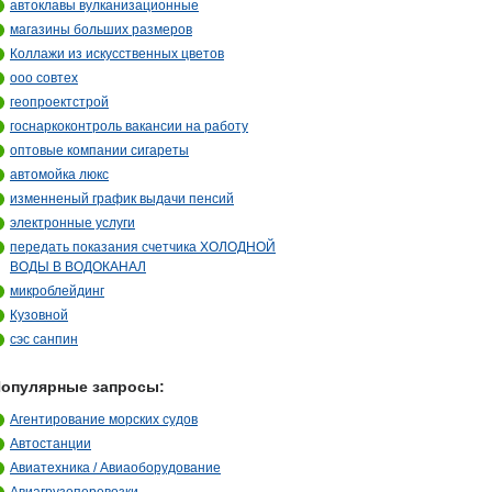
автоклавы вулканизационные
магазины больших размеров
Коллажи из искусственных цветов
ооо совтех
геопроектстрой
госнаркоконтроль вакансии на работу
оптовые компании сигареты
автомойка люкс
изменненый график выдачи пенсий
электронные услуги
передать показания счетчика ХОЛОДНОЙ
ВОДЫ В ВОДОКАНАЛ
микроблейдинг
Кузовной
сэс санпин
опулярные запросы:
Агентирование морских судов
Автостанции
Авиатехника / Авиаоборудование