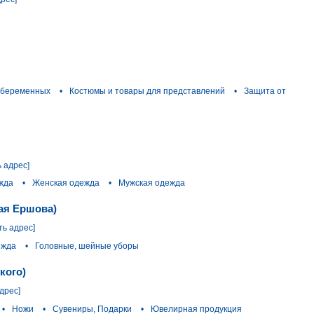
 беременных
•
Костюмы и товары для представлений
•
Защита от
ь адрес]
жда
•
Женская одежда
•
Мужская одежда
лая Ершова)
ть адрес]
ежда
•
Головные, шейные уборы
кого)
дрес]
•
Ножи
•
Сувениры, Подарки
•
Ювелирная продукция