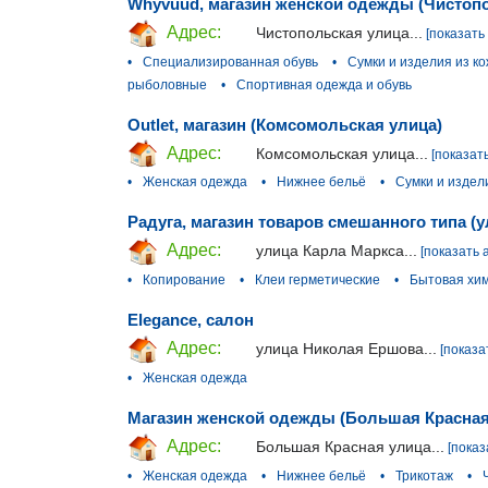
Whyvuud, магазин женской одежды (Чистоп
Адрес:
Чистопольская улица...
[показать
•
Специализированная обувь
•
Сумки и изделия из к
рыболовные
•
Спортивная одежда и обувь
Outlet, магазин (Комсомольская улица)
Адрес:
Комсомольская улица...
[показат
•
Женская одежда
•
Нижнее бельё
•
Сумки и издел
Радуга, магазин товаров смешанного типа (
Адрес:
улица Карла Маркса...
[показать 
•
Копирование
•
Клеи герметические
•
Бытовая хи
Elegance, салон
Адрес:
улица Николая Ершова...
[показа
•
Женская одежда
Магазин женской одежды (Большая Красная
Адрес:
Большая Красная улица...
[показ
•
Женская одежда
•
Нижнее бельё
•
Трикотаж
•