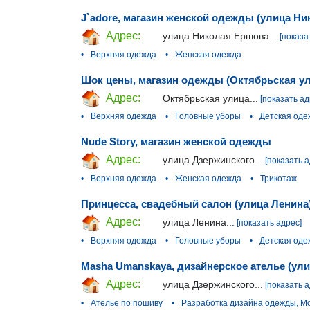
J`adore, магазин женской одежды (улица Н
Адрес:
улица Николая Ершова...
[показа
•
Верхняя одежда
•
Женская одежда
Шок цены, магазин одежды (Октябрьская ул
Адрес:
Октябрьская улица...
[показать ад
•
Верхняя одежда
•
Головные уборы
•
Детская оде
Nude Story, магазин женской одежды
Адрес:
улица Дзержинского...
[показать а
•
Верхняя одежда
•
Женская одежда
•
Трикотаж
Принцесса, свадебный салон (улица Ленина
Адрес:
улица Ленина...
[показать адрес]
•
Верхняя одежда
•
Головные уборы
•
Детская оде
Masha Umanskaya, дизайнерское ателье (ул
Адрес:
улица Дзержинского...
[показать а
•
Ателье по пошиву
•
Разработка дизайна одежды, М