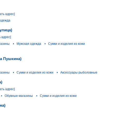
ать адрес]
одежда
улица)
ь адрес]
газины
•
Мужская одежда
•
Сумки и изделия из кожи
ца Пушкина)
газины
•
Сумки и изделия из кожи
•
Аксессуары рыболовные
а)
ать адрес]
•
Обувные магазины
•
Сумки и изделия из кожи
на)