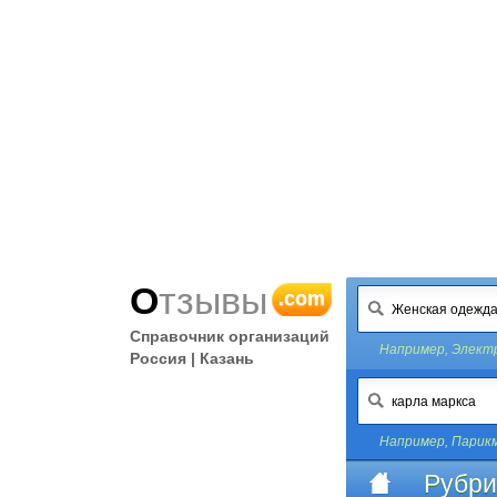
Отзывы
.com
Справочник организаций
Например,
Элект
Россия | Казань
Например,
Парикм
Рубри