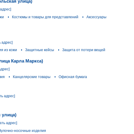
ольская улица)
 адрес]
ожи
•
Костюмы и товары для представлений
•
Аксессуары
ь адрес]
ия из кожи
•
Защитные кейсы
•
Защита от потери вещей
улица Карла Маркса)
адрес]
мия
•
Канцелярские товары
•
Офисная бумага
ть адрес]
 улица)
ать адрес]
Чулочно-носочные изделия