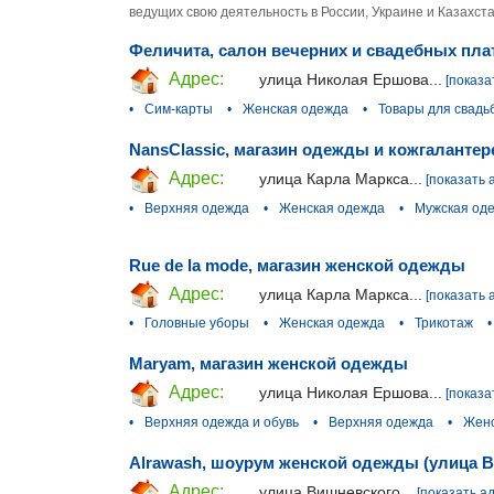
ведущих свою деятельность в России, Украине и Казахста
Феличита, салон вечерних и свадебных пла
Адрес:
улица Николая Ершова...
[показа
•
Сим-карты
•
Женская одежда
•
Товары для свадь
NansClassic, магазин одежды и кожгалантер
Адрес:
улица Карла Маркса...
[показать 
•
Верхняя одежда
•
Женская одежда
•
Мужская од
Rue de la mode, магазин женской одежды
Адрес:
улица Карла Маркса...
[показать 
•
Головные уборы
•
Женская одежда
•
Трикотаж
•
Maryam, магазин женской одежды
Адрес:
улица Николая Ершова...
[показа
•
Верхняя одежда и обувь
•
Верхняя одежда
•
Женс
Alrawash, шоурум женской одежды (улица 
Адрес:
улица Вишневского...
[показать а