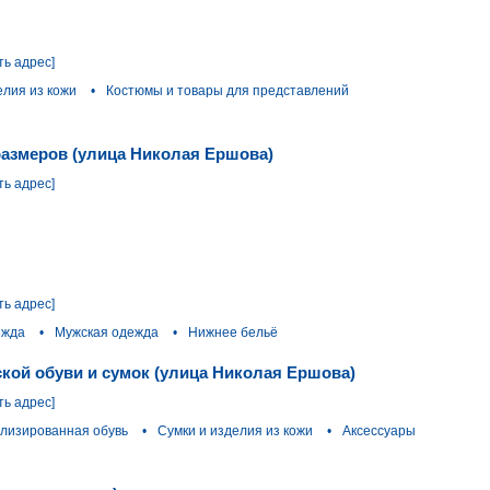
ть адрес]
елия из кожи
•
Костюмы и товары для представлений
размеров (улица Николая Ершова)
ть адрес]
ть адрес]
ежда
•
Мужская одежда
•
Нижнее бельё
нской обуви и сумок (улица Николая Ершова)
ть адрес]
лизированная обувь
•
Сумки и изделия из кожи
•
Аксессуары