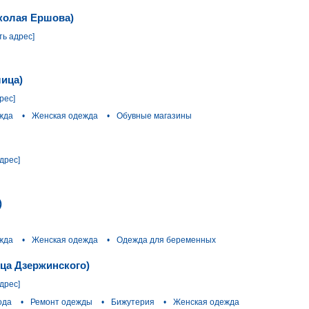
иколая Ершова)
ть адрес]
ица)
рес]
жда
•
Женская одежда
•
Обувные магазины
дрес]
)
жда
•
Женская одежда
•
Одежда для беременных
ица Дзержинского)
дрес]
ода
•
Ремонт одежды
•
Бижутерия
•
Женская одежда