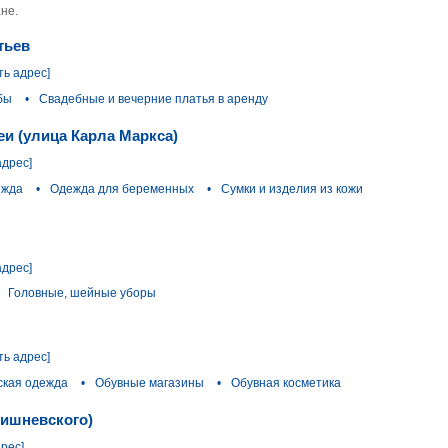
не.
тьев
ть адрес]
бы
•
Свадебные и вечерние платья в аренду
еи (улица Карла Маркса)
адрес]
ежда
•
Одежда для беременных
•
Сумки и изделия из кожи
адрес]
Головные, шейные уборы
ть адрес]
кая одежда
•
Обувные магазины
•
Обувная косметика
Вишневского)
дрес]