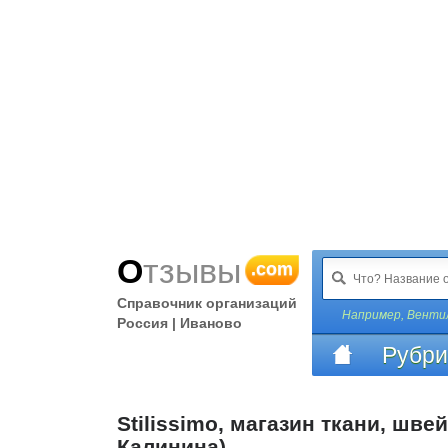
Отзывы
.com
Справочник организаций
Например,
Вентил
Россия | Иваново
Рубри
Stilissimo, магазин ткани, шв
Калинина)