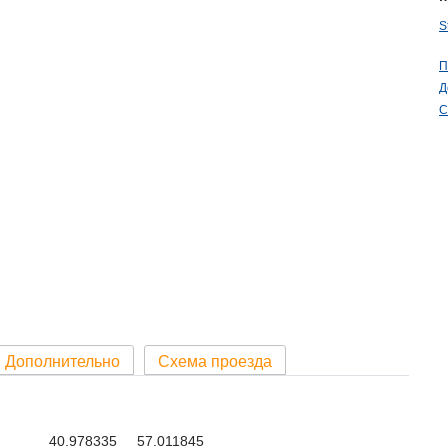
S
П
Д
С
Дополнительно
Схема проезда
40.978335 57.011845