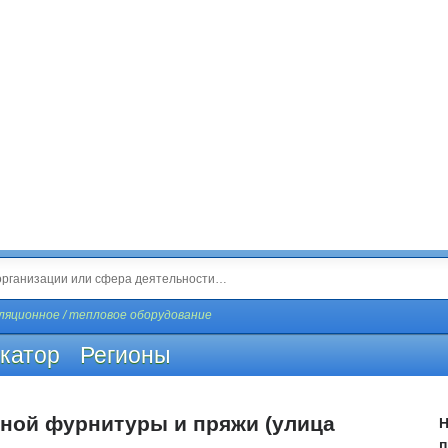
яционное / тепловое оборудование
катор
Регионы
ейной фурнитуры и пряжи (улица
Н
п