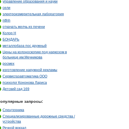
управление образования и науки
сели
электроизмерительная лаборатория
ntfnh
откачать желчь из печени
Колор Н
БОНДАРЬ
металлобаза пос дружный
Цены на колоноскопию под наркозом в
больнице им.Мечникова
росмех
изготовление наружной рекламы
Сервисгазавтоматика ООО
психолог Кононова Лариса
Детский сад 169
опулярные запросы:
Спецтехника
Специализированные дорожные средства /
устройства
Речной вокзал