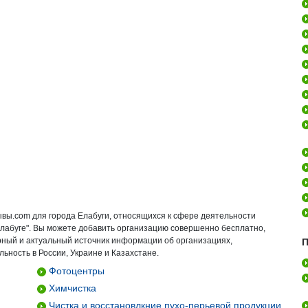
ывы.com для города Елабуги, относящихся к сфере деятельности
Елабуге". Вы можете добавить организацию совершенно бесплатно,
ирный и актуальный источник информации об организациях,
П
ьность в России, Украине и Казахстане.
Фотоцентры
Химчистка
Чистка и восстановлкние пухо-перьевой продукции