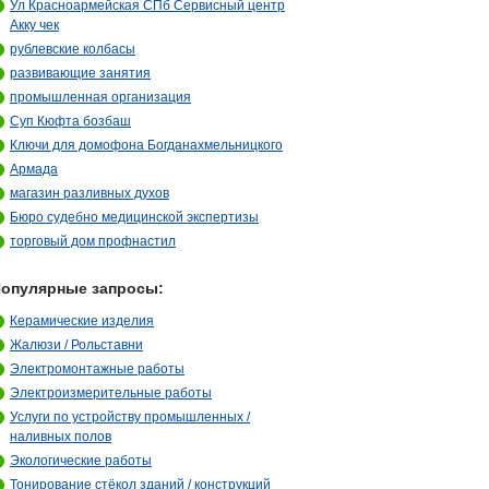
Ул Красноармейская СПб Сервисный центр
Акку чек
рублевские колбасы
развивающие занятия
промышленная организация
Суп Кюфта бозбаш
Ключи для домофона Богданахмельницкого
Армада
магазин разливных духов
Бюро судебно медицинской экспертизы
торговый дом профнастил
опулярные запросы:
Керамические изделия
Жалюзи / Рольставни
Электромонтажные работы
Электроизмерительные работы
Услуги по устройству промышленных /
наливных полов
Экологические работы
Тонирование стёкол зданий / конструкций