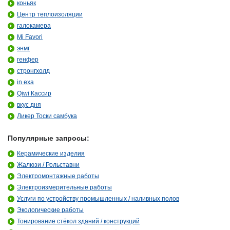
коньяк
Центр теплоизоляции
галокамера
Mi Favori
энмг
генфер
стронгхолд
in exa
Qiwi Кассир
вкус дня
Ликер Тоски самбука
Популярные запросы:
Керамические изделия
Жалюзи / Рольставни
Электромонтажные работы
Электроизмерительные работы
Услуги по устройству промышленных / наливных полов
Экологические работы
Тонирование стёкол зданий / конструкций