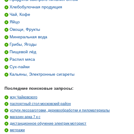
Хлебобулочная продукция
Чай, Кофе
Яйцо
Овощи, Фрукты
Минеральная вода
Грибы, Ягоды
Пищевой лёд
Распил мяса
Сух-пайки
Кальяны, Электронные сигареты
Последние поисковые запросы:
жэу Чайковского
паспортный стол московский район
услуги лесозаготовки, деревообработки и пиломатериалы
магазин арка 7 к с
дистанционное обучение электрик моторист
метражи