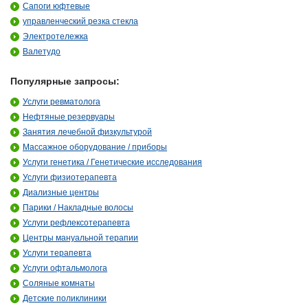
Сапоги юфтевые
управленческий резка стекла
Электротележка
Валетудо
Популярные запросы:
Услуги ревматолога
Нефтяные резервуары
Занятия лечебной физкультурой
Массажное оборудование / приборы
Услуги генетика / Генетические исследования
Услуги физиотерапевта
Диализные центры
Парики / Накладные волосы
Услуги рефлексотерапевта
Центры мануальной терапии
Услуги терапевта
Услуги офтальмолога
Соляные комнаты
Детские поликлиники