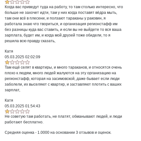
Когда вас приведут туда на работу, то там столько интересно, что
больше не захочет идти, там у них когда поставят вёдра мыть,
там они всё в плесени, и ползают тараканы у раковин, я
работала знаю что твориться, и организация регионстафф им
без разницы куда вас ставить, и если вы не выйдете то вся ваша
зарплата, будет им, и когда мой друзей тоже обидели, то я
решила всю правду сказать,
Катя
05.03.2025 02:02:09
Там ещё селят в квартиры, и много тараканов, и относятся очень
плохо к людям, много людей жалуются на эту организацию на
регионстафф, которая на засимовской, даже бывает если люди
заболели, их выселяют с квартир, и заставляют плотить с ваших
зарплат,
Катя
05.03.2025 01:54:43
Не советую там работать, не платят, обманывают людей, и люди
работают бесплатно.
Средняя оценка -
1.0000
на основании
3
отзывов и оценок.