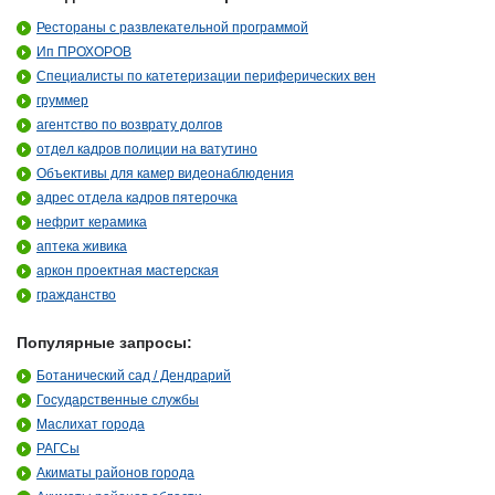
Рестораны с развлекательной программой
Ип ПРОХОРОВ
Специалисты по катетеризации периферических вен
груммер
агентство по возврату долгов
отдел кадров полиции на ватутино
Объективы для камер видеонаблюдения
адрес отдела кадров пятерочка
нефрит керамика
аптека живика
аркон проектная мастерская
гражданство
Популярные запросы:
Ботанический сад / Дендрарий
Государственные службы
Маслихат города
РАГСы
Акиматы районов города