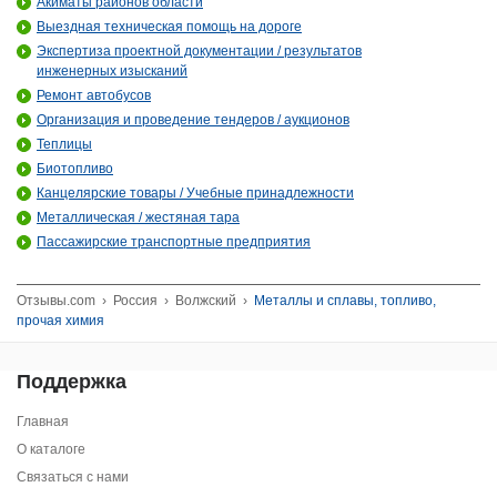
Акиматы районов области
Выездная техническая помощь на дороге
Экспертиза проектной документации / результатов
инженерных изысканий
Ремонт автобусов
Организация и проведение тендеров / аукционов
Теплицы
Биотопливо
Канцелярские товары / Учебные принадлежности
Металлическая / жестяная тара
Пассажирские транспортные предприятия
Отзывы.com
›
Россия
›
Волжский
›
Металлы и сплавы, топливо,
прочая химия
Поддержка
Главная
О каталоге
Связаться с нами