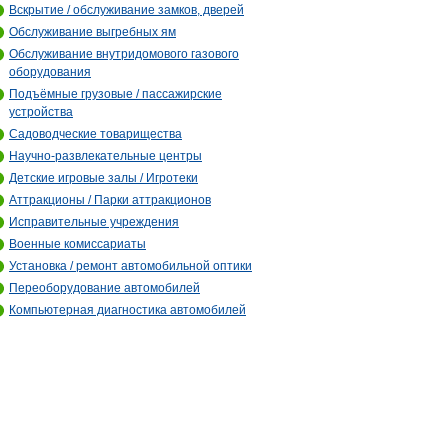
Вскрытие / обслуживание замков, дверей
Обслуживание выгребных ям
Обслуживание внутридомового газового
оборудования
Подъёмные грузовые / пассажирские
устройства
Садоводческие товарищества
Научно-развлекательные центры
Детские игровые залы / Игротеки
Аттракционы / Парки аттракционов
Исправительные учреждения
Военные комиссариаты
Установка / ремонт автомобильной оптики
Переоборудование автомобилей
Компьютерная диагностика автомобилей