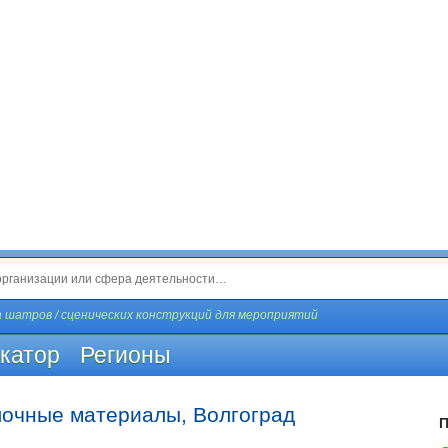
 шатров / сценических конструкций для мероприятий
катор
Регионы
лочные материалы, Волгоград
П