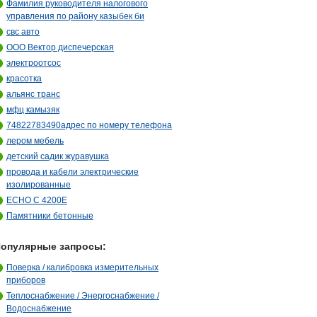
Фамилия руководителя налогового
управления по району казыбек би
свс авто
ООО Вектор диспечерская
электроотсос
красотка
альянс транс
мфц камызяк
74822783490адрес по номеру телефона
лером мебель
детский садик журавушка
провода и кабели электрические
изолированные
ECHO C 4200E
Памятники бетонные
опулярные запросы:
Поверка / калибровка измерительных
приборов
Теплоснабжение / Энергоснабжение /
Водоснабжение