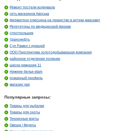
Ремонт постели коленвала
сеть магазинов Авоська
ферматрон плюсцена на лекарство в аптеке максавит
Репетиторы по медицинской физике
стротпольщик
транснефть
Суп Рамен с курицей
ООО Перспектива золотодобывающая компания
районное отделение полиции
школа гимназия 11
Нижнее белье etam
пожарный профиль
магазин чая
Популярные запросы:
Товары для рыбалки
Товары для охоты
Теннисные корты
Овощи / Фрукты