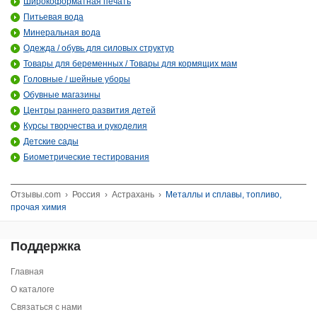
Широкоформатная печать
Питьевая вода
Минеральная вода
Одежда / обувь для силовых структур
Товары для беременных / Товары для кормящих мам
Головные / шейные уборы
Обувные магазины
Центры раннего развития детей
Курсы творчества и рукоделия
Детские сады
Биометрические тестирования
Отзывы.com
›
Россия
›
Астрахань
›
Металлы и сплавы, топливо,
прочая химия
Поддержка
Главная
О каталоге
Связаться с нами