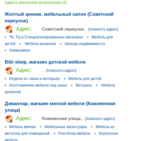
Адреса филиалов организации (3)
Желтый ценник, мебельный салон (Советский
переулок)
Адрес:
Советский переулок...
[показать адрес]
•
ТК, ТЦ и Специализированные магазины
•
Мебель для
детей
•
Мебель куханная
•
Аренда недвижимости
•
Универмаги
Bibi sleep, магазин детской мебели
Адрес:
...
[показать адрес]
•
Изделя из ткани и интерьер
•
Мебель для детей
•
Изготовление мебели под заказ
•
Матрасы
•
Мебель
куханная
Диванлар, магазин мягкой мебели (Кожевенная
улица)
Адрес:
Кожевенная улица...
[показать адрес]
•
Мебель мягкая
•
Мебельные аксессуары
•
Мебель из
металла для помещений
•
Плетёная мебель
•
Корпусная
мебель