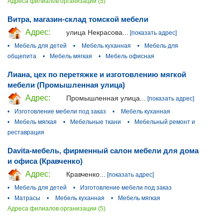
Адреса филиалов организации (5)
Витра, магазин-склад томской мебели
Адрес:
улица Некрасова...
[показать адрес]
•
Мебель для детей
•
Мебель куханная
•
Мебель для
общепита
•
Мебель мягкая
•
Мебель офисная
Лиана, цех по перетяжке и изготовлению мягкой
мебели (Промышленная улица)
Адрес:
Промышленная улица...
[показать адрес]
•
Изготовление мебели под заказ
•
Мебель куханная
•
Мебель мягкая
•
Мебельные ткани
•
Мебельный ремонт и
реставрация
Davita-мебель, фирменный салон мебели для дома
и офиса (Кравченко)
Адрес:
Кравченко...
[показать адрес]
•
Мебель для детей
•
Изготовление мебели под заказ
•
Матрасы
•
Мебель куханная
•
Мебель мягкая
Адреса филиалов организации (5)