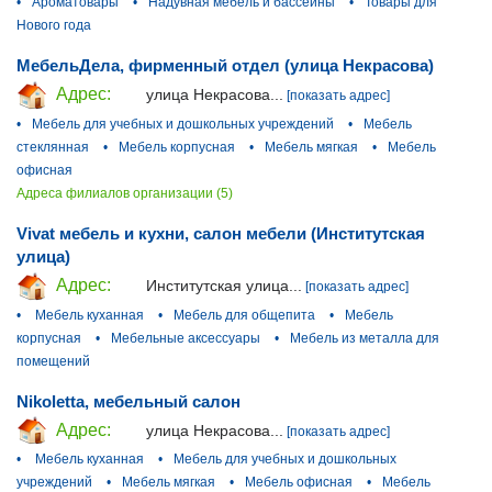
•
Ароматовары
•
Надувная мебель и бассейны
•
Товары для
Нового года
МебельДела, фирменный отдел (улица Некрасова)
Адрес:
улица Некрасова...
[показать адрес]
•
Мебель для учебных и дошкольных учреждений
•
Мебель
стеклянная
•
Мебель корпусная
•
Мебель мягкая
•
Мебель
офисная
Адреса филиалов организации (5)
Vivat мебель и кухни, салон мебели (Институтская
улица)
Адрес:
Институтская улица...
[показать адрес]
•
Мебель куханная
•
Мебель для общепита
•
Мебель
корпусная
•
Мебельные аксессуары
•
Мебель из металла для
помещений
Nikoletta, мебельный салон
Адрес:
улица Некрасова...
[показать адрес]
•
Мебель куханная
•
Мебель для учебных и дошкольных
учреждений
•
Мебель мягкая
•
Мебель офисная
•
Мебель