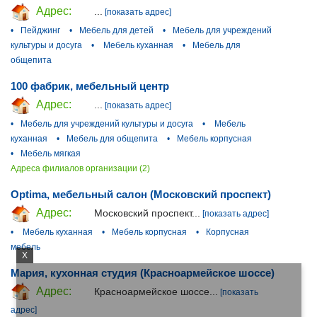
Адрес:
...
[показать адрес]
•
Пейджинг
•
Мебель для детей
•
Мебель для учреждений
культуры и досуга
•
Мебель куханная
•
Мебель для
общепита
100 фабрик, мебельный центр
Адрес:
...
[показать адрес]
•
Мебель для учреждений культуры и досуга
•
Мебель
куханная
•
Мебель для общепита
•
Мебель корпусная
•
Мебель мягкая
Адреса филиалов организации (2)
Optima, мебельный салон (Московский проспект)
Адрес:
Московский проспект...
[показать адрес]
•
Мебель куханная
•
Мебель корпусная
•
Корпусная
мебель
X
Мария, кухонная студия (Красноармейское шоссе)
Адрес:
Красноармейское шоссе...
[показать
адрес]