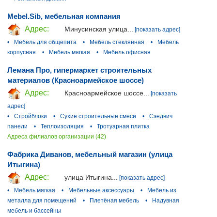
Mebel.Sib, мебельная компания
Адрес:
Минусинская улица...
[показать адрес]
•
Мебель для общепита
•
Мебель стеклянная
•
Мебель
корпусная
•
Мебель мягкая
•
Мебель офисная
Лемана Про, гипермаркет строительных
материалов (Красноармейское шоссе)
Адрес:
Красноармейское шоссе...
[показать
адрес]
•
Стройблоки
•
Сухие строительные смеси
•
Сэндвич
панели
•
Теплоизоляция
•
Тротуарная плитка
Адреса филиалов организации (42)
Фабрика Диванов, мебельный магазин (улица
Итыгина)
Адрес:
улица Итыгина...
[показать адрес]
•
Мебель мягкая
•
Мебельные аксессуары
•
Мебель из
металла для помещений
•
Плетёная мебель
•
Надувная
мебель и бассейны