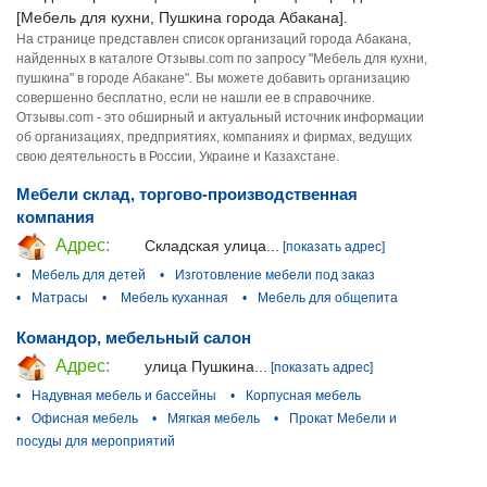
[Мебель для кухни, Пушкина города Абакана].
На странице представлен список организаций города Абакана,
найденных в каталоге Отзывы.com по запросу "Мебель для кухни,
пушкина" в городе Абакане". Вы можете добавить организацию
совершенно бесплатно, если не нашли ее в справочнике.
Отзывы.com - это обширный и актуальный источник информации
об организациях, предприятиях, компаниях и фирмах, ведущих
свою деятельность в России, Украине и Казахстане.
Мебели склад, торгово-производственная
компания
Адрес:
Складская улица...
[показать адрес]
•
Мебель для детей
•
Изготовление мебели под заказ
•
Матрасы
•
Мебель куханная
•
Мебель для общепита
Командор, мебельный салон
Адрес:
улица Пушкина...
[показать адрес]
•
Надувная мебель и бассейны
•
Корпусная мебель
•
Офисная мебель
•
Мягкая мебель
•
Прокат Мебели и
посуды для мероприятий