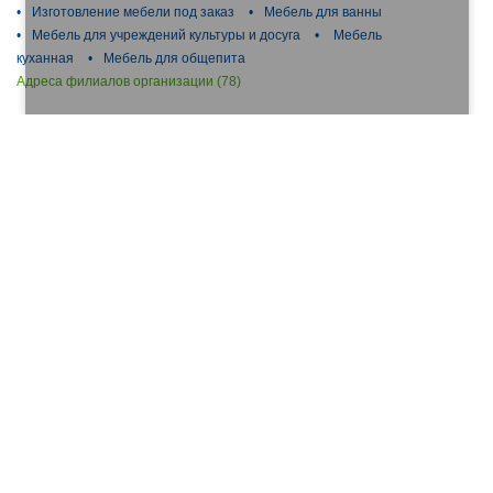
•
Изготовление мебели под заказ
•
Мебель для ванны
•
Мебель для учреждений культуры и досуга
•
Мебель
куханная
•
Мебель для общепита
Адреса филиалов организации (78)
Линия Люкс, компания по производству мебели на
заказ (Октябрьская улица)
Адрес:
Октябрьская улица...
[показать адрес]
•
Мебель для детей
•
Изготовление мебели под заказ
•
Мебель для ванны
•
Мебель для учреждений культуры и
досуга
•
Мебель куханная
Династия, магазин мебели (Красноармейское
шоссе)
Адрес:
Красноармейское шоссе...
[показать
адрес]
•
Изготовление мебели под заказ
•
Мебель для учреждений
культуры и досуга
•
Мебель куханная
•
Мебель для
общепита
•
Мебель корпусная
Arm family, ателье мебели под заказ (Сретенская