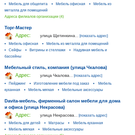
•
Мебель для общепита
•
Мебель офисная
•
Мебель из
металла для помещений
Адреса филиалов организации (4)
Торг-Мастер
Адрес:
улица Щетинкина...
[показать адрес]
•
Мебель офисная
•
Мебель из металла для помещений
•
Сейфы
•
Витрины и стеллажи
•
Надувная мебель и
бассейны
Мебельный стиль, компания (улица Чкалова)
Адрес:
улица Чкалова...
[показать адрес]
•
Пейджинг
•
Изготовление мебели под заказ
•
Мебель
куханная
•
Мебель мягкая
•
Мебельные аксессуары
Davita-мебель, фирменный салон мебели для дома
и офиса (улица Некрасова)
Адрес:
улица Некрасова...
[показать адрес]
•
Мебель для детей
•
Матрасы
•
Мебель куханная
•
Мебель мягкая
•
Мебельные аксессуары