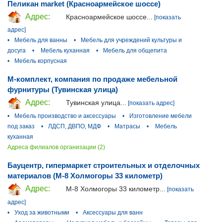
Пеликан market (Красноармейское шоссе)
Адрес:
Красноармейское шоссе...
[показать
адрес]
•
Мебель для ванны
•
Мебель для учреждений культуры и
досуга
•
Мебель куханная
•
Мебель для общепита
•
Мебель корпусная
М-комплект, компания по продаже мебельной
фурнитуры (Тувинская улица)
Адрес:
Тувинская улица...
[показать адрес]
•
Мебель производство и аксессуары
•
Изготовление мебели
под заказ
•
ЛДСП, ДВПО, МДФ
•
Матрасы
•
Мебель
куханная
Адреса филиалов организации (2)
Бауцентр, гипермаркет строительных и отделочных
материалов (М-8 Холмогоры 33 километр)
Адрес:
М-8 Холмогоры 33 километр...
[показать
адрес]
•
Уход за животными
•
Аксессуары для ванн