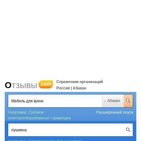
Справочник организаций
Отзывы
.com
Россия | Абакан
Абакан
Например,
Судовое
Расширенный поиск
электрооборудование / арматура