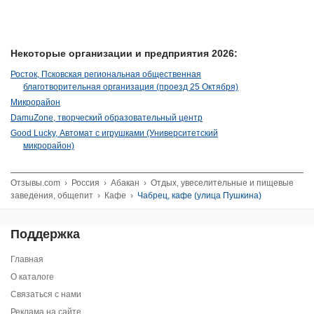
Некоторые организации и предприятия 2026:
Росток, Псковская региональная общественная
благотворительная организация (проезд 25 Октября)
Микрорайон
DamuZone, творческий образовательный центр
Good Lucky, Автомат с игрушками (Университетский
микрорайон)
Отзывы.com
›
Россия
›
Абакан
›
Отдых, увеселительные и пищевые
заведения, общепит
›
Кафе
›
Чабрец, кафе (улица Пушкина)
Поддержка
Главная
О каталоге
Связаться с нами
Реклама на сайте