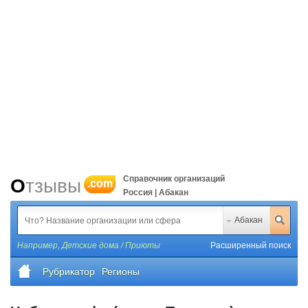
Справочник организаций
Отзывы
.com
Россия | Абакан
Абакан
Например,
Детские дома / Приюты
Расширенный поиск
Рубрикатор
Регионы