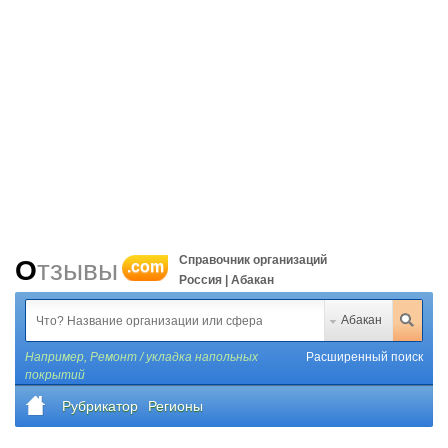
Справочник организаций
Отзывы
.com
Россия | Абакан
Абакан
Например,
Ремонт / укладка напольных
Расширенный поиск
покрытий
Рубрикатор
Регионы