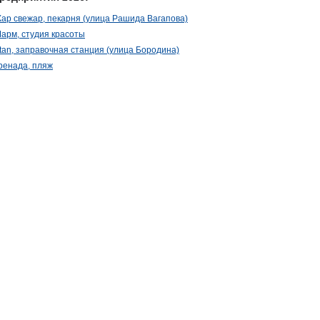
ар свежар, пекарня (улица Рашида Вагапова)
арм, студия красоты
tan, заправочная станция (улица Бородина)
ренада, пляж