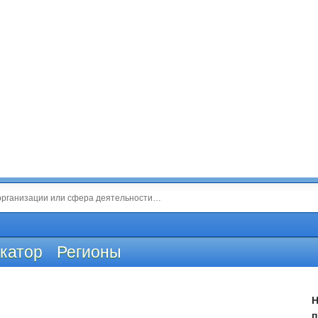
катор
Регионы
Н
п