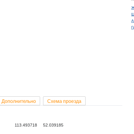
Ж
Ш
A
Г
Дополнительно
Схема проезда
113.493718 52.039185