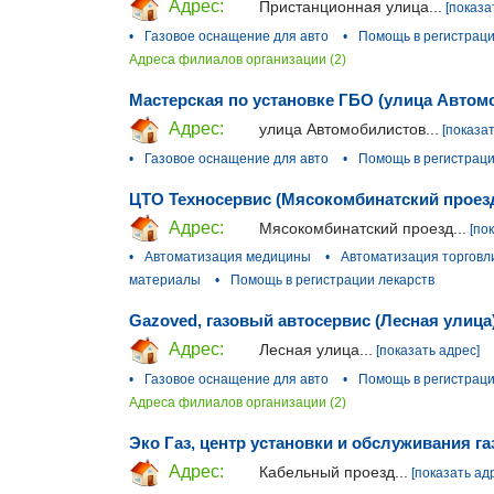
Адрес:
Пристанционная улица...
[показа
•
Газовое оснащение для авто
•
Помощь в регистраци
Адреса филиалов организации (2)
Мастерская по установке ГБО (улица Автом
Адрес:
улица Автомобилистов...
[показат
•
Газовое оснащение для авто
•
Помощь в регистраци
ЦТО Техносервис (Мясокомбинатский проез
Адрес:
Мясокомбинатский проезд...
[по
•
Автоматизация медицины
•
Автоматизация торговл
материалы
•
Помощь в регистрации лекарств
Gazoved, газовый автосервис (Лесная улица
Адрес:
Лесная улица...
[показать адрес]
•
Газовое оснащение для авто
•
Помощь в регистраци
Адреса филиалов организации (2)
Эко Газ, центр установки и обслуживания г
Адрес:
Кабельный проезд...
[показать ад