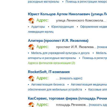
расходные материалы
•
Помощь в регистрации лекарс
Юрист Кольцов Артем Николаевич (улица Л
Адрес:
улица Ленинского Комсомола...
•
Аудиторы
•
Юриспруденция
•
Оформление недв
ликвидация юрлиц
Алитера (проспект И.Я. Яковлева)
Адрес:
проспект И.Я. Яковлева...
[показ
•
Мебель для учреждений культуры и досуга
•
Мебель
аппараты и расходные материалы
•
Помощь в регистр
Адреса филиалов организации (2)
RocketSoft, IT-компания
Адрес:
...
[показать адрес]
•
Автоматизация бизнеса
•
Автоматизация медицины
обеспечения для мобильных устройств
•
Кассовые ап
КасСервис, торговая фирма (площадь Речни
Адрес:
площадь Речников...
[показать ад