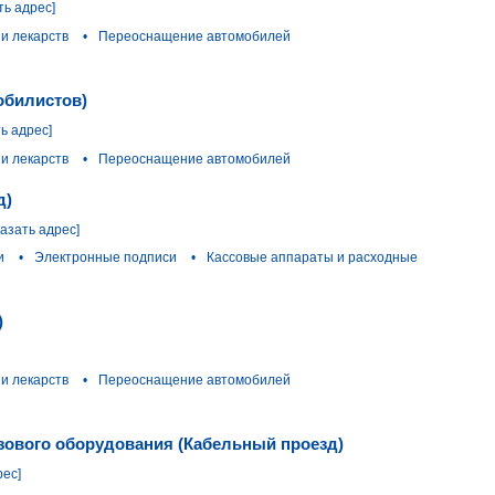
ть адрес]
и лекарств
•
Переоснащение автомобилей
обилистов)
ь адрес]
и лекарств
•
Переоснащение автомобилей
д)
казать адрес]
и
•
Электронные подписи
•
Кассовые аппараты и расходные
)
и лекарств
•
Переоснащение автомобилей
азового оборудования (Кабельный проезд)
рес]