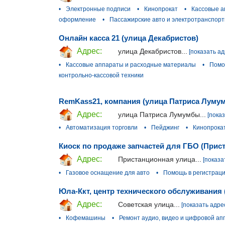
•
Электронные подписи
•
Кинопрокат
•
Кассовые а
оформление
•
Пассажирские авто и электротранспор
Онлайн касса 21 (улица Декабристов)
Адрес:
улица Декабристов...
[показать ад
•
Кассовые аппараты и расходные материалы
•
Помо
контрольно-кассовой техники
RemKass21, компания (улица Патриса Луму
Адрес:
улица Патриса Лумумбы...
[пока
•
Автоматизация торговли
•
Пейджинг
•
Кинопрока
Киоск по продаже запчастей для ГБО (Прис
Адрес:
Пристанционная улица...
[показа
•
Газовое оснащение для авто
•
Помощь в регистраци
Юла-Ккт, центр технического обслуживания 
Адрес:
Советская улица...
[показать адре
•
Кофемашины
•
Ремонт аудио, видео и цифровой а