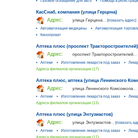
•
Газовое оснащение для авто
•
Помощь в регистраци
КасСнаб, компания (улица Герцена)
Адрес:
улица Герцена...
[показать адрес]
•
Автоматизация медицины
•
Автоматизация торговл
•
Кинопрокат
Аптека плюс (проспект Тракторостроителей)
Адрес:
проспект Тракторостроителей...
•
Аптеки
•
Изготовление лекарств под заказ
•
Лека
Адреса филиалов организации (17)
Аптека плюс, аптека (улица Ленинского Ком
Адрес:
улица Ленинского Комсомола...
•
Аптеки
•
Изготовление лекарств под заказ
•
Лека
Адреса филиалов организации (13)
Аптека плюс (улица Энтузиастов)
Адрес:
улица Энтузиастов...
[показать ад
•
Аптеки
•
Изготовление лекарств под заказ
•
Лека
Адреса филиалов организации (17)