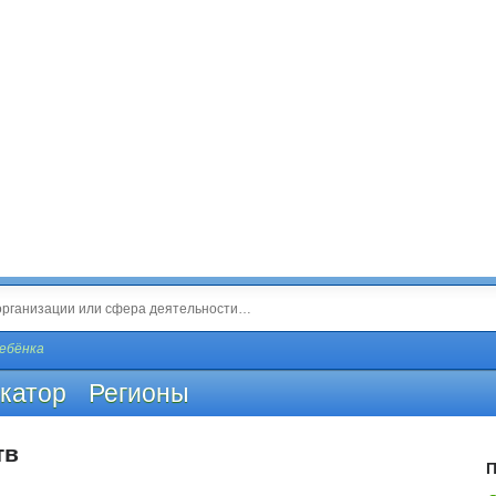
ебёнка
катор
Регионы
тв
П