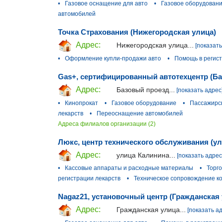
•
Газовое оснащение для авто
•
Газовое оборудован
автомобилей
Точка Страхования (Нижегородская улица)
Адрес:
Нижегородская улица...
[показать
•
Оформление купли-продажи авто
•
Помощь в регист
Gas+, сертифицированный автотехцентр (Б
Адрес:
Базовый проезд...
[показать адрес
•
Кинопрокат
•
Газовое оборудование
•
Пассажирск
лекарств
•
Переоснащение автомобилей
Адреса филиалов организации (2)
Люкс, центр технического обслуживания (у
Адрес:
улица Калинина...
[показать адрес
•
Кассовые аппараты и расходные материалы
•
Торг
регистрации лекарств
•
Техническое сопровождение к
Nagaz21, установочный центр (Гражданская 
Адрес:
Гражданская улица...
[показать а