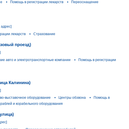
ие
•
Помощь в регистрации лекарств
•
Переоснащение
 адрес]
рации лекарств
•
Страхование
азовый проезд)
]
ие авто и электротранспортные компании
•
Помощь в регистрации
лица Калинина)
]
ово-выставочное оборудование
•
Центры обзвона
•
Помощь в
ораблей и корабельного оборудования
улица)
дрес]