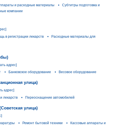
ппараты и расходные материалы
•
Субтитры подготовка и
тные компании
рес]
щь в регистрации лекарств
•
Расходные материалы для
мбы)
зать адрес]
т
•
Банковское оборудование
•
Весовое оборудование
танционная улица)
ть адрес]
и лекарств
•
Переоснащение автомобилей
(Советская улица)
с]
ппаратуры
•
Ремонт бытовой техники
•
Кассовые аппараты и