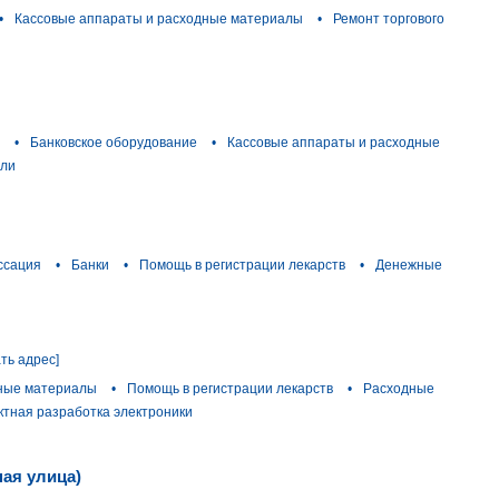
•
Кассовые аппараты и расходные материалы
•
Ремонт торгового
•
Банковское оборудование
•
Кассовые аппараты и расходные
вли
ссация
•
Банки
•
Помощь в регистрации лекарств
•
Денежные
ать адрес]
дные материалы
•
Помощь в регистрации лекарств
•
Расходные
ктная разработка электроники
ная улица)