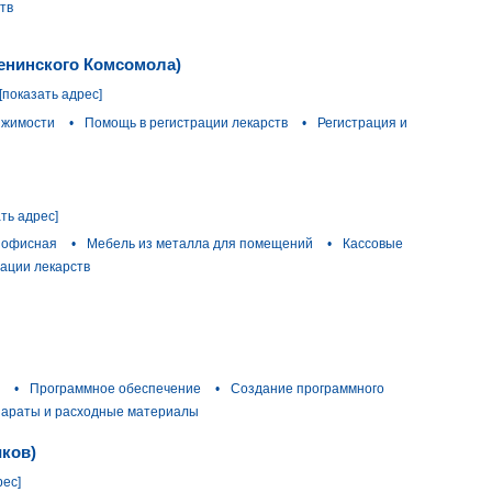
тв
енинского Комсомола)
[показать адрес]
ижимости
•
Помощь в регистрации лекарств
•
Регистрация и
ать адрес]
 офисная
•
Мебель из металла для помещений
•
Кассовые
ации лекарств
•
Программное обеспечение
•
Создание программного
параты и расходные материалы
ков)
рес]