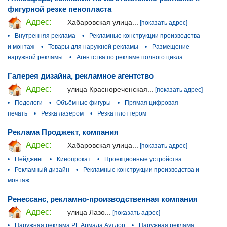
фигурной резке пенопласта
Адрес:
Хабаровская улица...
[показать адрес]
•
Внутренняя реклама
•
Рекламные конструкции производства
и монтаж
•
Товары для наружной рекламы
•
Размещение
наружной рекламы
•
Агентства по рекламе полного цикла
Галерея дизайна, рекламное агентство
Адрес:
улица Краснореченская...
[показать адрес]
•
Подологи
•
Объёмные фигуры
•
Прямая цифровая
печать
•
Резка лазером
•
Резка плоттером
Реклама Проджект, компания
Адрес:
Хабаровская улица...
[показать адрес]
•
Пейджинг
•
Кинопрокат
•
Проекционные устройства
•
Рекламный дизайн
•
Рекламные конструкции производства и
монтаж
Ренессанс, рекламно-производственная компания
Адрес:
улица Лазо...
[показать адрес]
•
Наружная реклама РГ Армада Аутдор
•
Наружная реклама