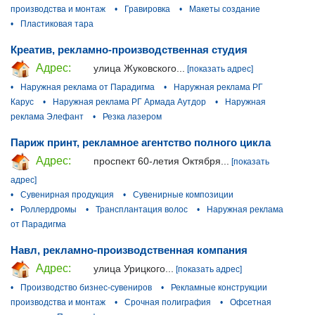
производства и монтаж
•
Гравировка
•
Макеты создание
•
Пластиковая тара
Креатив, рекламно-производственная студия
Адрес:
улица Жуковского...
[показать адрес]
•
Наружная реклама от Парадигма
•
Наружная реклама РГ
Карус
•
Наружная реклама РГ Армада Аутдор
•
Наружная
реклама Элефант
•
Резка лазером
Париж принт, рекламное агентство полного цикла
Адрес:
проспект 60-летия Октября...
[показать
адрес]
•
Сувенирная продукция
•
Сувенирные композиции
•
Роллердромы
•
Трансплантация волос
•
Наружная реклама
от Парадигма
Навл, рекламно-производственная компания
Адрес:
улица Урицкого...
[показать адрес]
•
Производство бизнес-сувениров
•
Рекламные конструкции
производства и монтаж
•
Срочная полиграфия
•
Офсетная