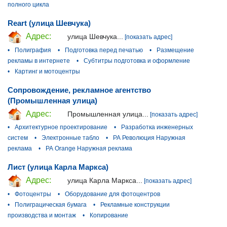
полного цикла
Reart (улица Шевчука)
Адрес:
улица Шевчука...
[показать адрес]
•
Полиграфия
•
Подготовка перед печатью
•
Размещение
рекламы в интернете
•
Субтитры подготовка и оформление
•
Картинг и мотоцентры
Сопровождение, рекламное агентство
(Промышленная улица)
Адрес:
Промышленная улица...
[показать адрес]
•
Архитектурное проектирование
•
Разработка инженерных
систем
•
Электронные табло
•
РА Революция Наружная
реклама
•
РА Orange Наружная реклама
Лист (улица Карла Маркса)
Адрес:
улица Карла Маркса...
[показать адрес]
•
Фотоцентры
•
Оборудование для фотоцентров
•
Полиграцическая бумага
•
Рекламные конструкции
производства и монтаж
•
Копирование