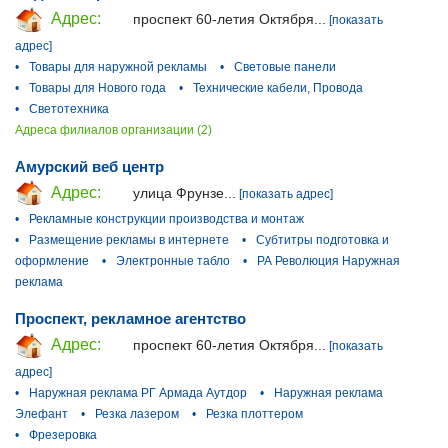
Адрес:
проспект 60-летия Октября...
[показать
адрес]
•
Товары для наружной рекламы
•
Световые панели
•
Товары для Нового года
•
Технические кабели, Провода
•
Светотехника
Адреса филиалов организации (2)
Амурский веб центр
Адрес:
улица Фрунзе...
[показать адрес]
•
Рекламные конструкции производства и монтаж
•
Размещение рекламы в интернете
•
Субтитры подготовка и
оформление
•
Электронные табло
•
РА Революция Наружная
реклама
Проспект, рекламное агентство
Адрес:
проспект 60-летия Октября...
[показать
адрес]
•
Наружная реклама РГ Армада Аутдор
•
Наружная реклама
Элефант
•
Резка лазером
•
Резка плоттером
•
Фрезеровка