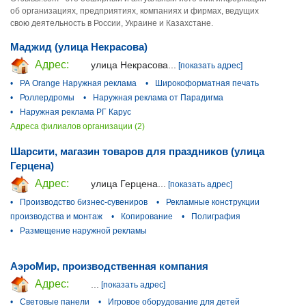
об организациях, предприятиях, компаниях и фирмах, ведущих
свою деятельность в России, Украине и Казахстане.
Маджид (улица Некрасова)
Адрес:
улица Некрасова...
[показать адрес]
•
РА Orange Наружная реклама
•
Широкоформатная печать
•
Роллердромы
•
Наружная реклама от Парадигма
•
Наружная реклама РГ Карус
Адреса филиалов организации (2)
Шарсити, магазин товаров для праздников (улица
Герцена)
Адрес:
улица Герцена...
[показать адрес]
•
Производство бизнес-сувениров
•
Рекламные конструкции
производства и монтаж
•
Копирование
•
Полиграфия
•
Размещение наружной рекламы
АэроМир, производственная компания
Адрес:
...
[показать адрес]
•
Световые панели
•
Игровое оборудование для детей