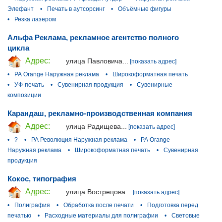
Элефант
•
Печать в аутсорсинг
•
Объёмные фигуры
•
Резка лазером
Альфа Реклама, рекламное агентство полного
цикла
Адрес:
улица Павловича...
[показать адрес]
•
РА Orange Наружная реклама
•
Широкоформатная печать
•
УФ-печать
•
Сувенирная продукция
•
Сувенирные
композиции
Карандаш, рекламно-производственная компания
Адрес:
улица Радищева...
[показать адрес]
•
?
•
РА Революция Наружная реклама
•
РА Orange
Наружная реклама
•
Широкоформатная печать
•
Сувенирная
продукция
Кокос, типография
Адрес:
улица Вострецова...
[показать адрес]
•
Полиграфия
•
Обработка после печати
•
Подготовка перед
печатью
•
Расходные материалы для полиграфии
•
Световые