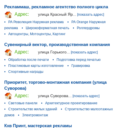
Рекламмаш, рекламное агентство полного цикла
Адрес:
улица Красный Яр...
[показать адрес]
•
РА Революция Наружная реклама
•
РА Orange Наружная
реклама
•
Широкоформатная печать
•
Роллердромы
•
Автоцентры, Мотоцентры, Картинг
Сувенирный вектор, производственная компания
Адрес:
улица Горького...
[показать адрес]
•
Обработка после печати
•
Подготовка перед печатью
•
Пластиковые карты изготовление
•
Гравировка
•
Спортивные награды
Приоритет, торгово-монтажная компания (улица
Суворова)
Адрес:
улица Суворова...
[показать адрес]
•
Световые панели
•
Архитектурное проектирование
•
Строительство жилых зданий
•
Строительство малоэтажных
домов
•
Электромонтаж
Кхв Принт, мастерская рекламы