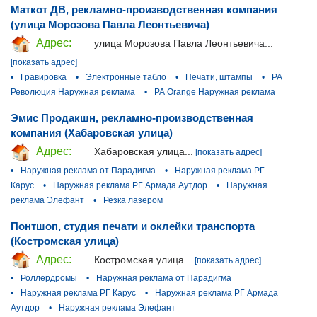
Маткот ДВ, рекламно-производственная компания
(улица Морозова Павла Леонтьевича)
Адрес:
улица Морозова Павла Леонтьевича...
[показать адрес]
•
Гравировка
•
Электронные табло
•
Печати, штампы
•
РА
Революция Наружная реклама
•
РА Orange Наружная реклама
Эмис Продакшн, рекламно-производственная
компания (Хабаровская улица)
Адрес:
Хабаровская улица...
[показать адрес]
•
Наружная реклама от Парадигма
•
Наружная реклама РГ
Карус
•
Наружная реклама РГ Армада Аутдор
•
Наружная
реклама Элефант
•
Резка лазером
Понтшоп, студия печати и оклейки транспорта
(Костромская улица)
Адрес:
Костромская улица...
[показать адрес]
•
Роллердромы
•
Наружная реклама от Парадигма
•
Наружная реклама РГ Карус
•
Наружная реклама РГ Армада
Аутдор
•
Наружная реклама Элефант