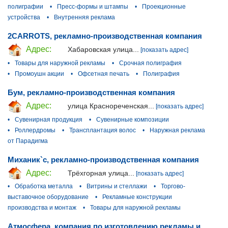
полиграфии
•
Пресс-формы и штампы
•
Проекционные
устройства
•
Внутренняя реклама
2CARROTS, рекламно-производственная компания
Адрес:
Хабаровская улица...
[показать адрес]
•
Товары для наружной рекламы
•
Срочная полиграфия
•
Промоушн акции
•
Офсетная печать
•
Полиграфия
Бум, рекламно-производственная компания
Адрес:
улица Краснореченская...
[показать адрес]
•
Сувенирная продукция
•
Сувенирные композиции
•
Роллердромы
•
Трансплантация волос
•
Наружная реклама
от Парадигма
Миханик`с, рекламно-производственная компания
Адрес:
Трёхгорная улица...
[показать адрес]
•
Обработка металла
•
Витрины и стеллажи
•
Торгово-
выставочное оборудование
•
Рекламные конструкции
производства и монтаж
•
Товары для наружной рекламы
Атмосфера, компания по изготовлению рекламы и