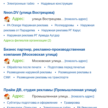
•
Электронные табло
•
Надувные конструкции
Neon.DV (улица Вострецова)
Адрес:
улица Вострецова...
[показать адрес]
•
РА Orange Наружная реклама
•
Роллердромы
•
Наружная
реклама от Парадигма
•
Наружная реклама РГ Карус
•
Наружная реклама РГ Армада Аутдор
Адреса филиалов организации (2)
Бизнес партнер, рекламно-производственная
компания (Московская улица)
Адрес:
Московская улица...
[показать адрес]
•
Обработка после печати
•
Подготовка перед печатью
•
Размещение наружной рекламы
•
Размещение рекламы в
СМИ
•
Размещение рекламы на транспорте
Прайм ДВ, студия рекламы (Промышленная улица)
Адрес:
Промышленная улица...
[показать адрес]
•
Субтитры подготовка и оформление
•
Гравировка
•
Календари, Открытки
•
Электронные табло
•
РА Революция