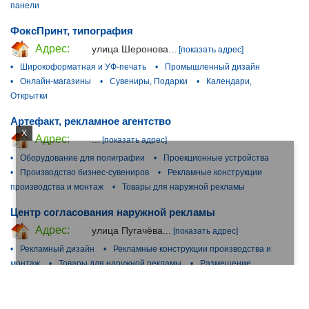
панели
ФоксПринт, типография
Адрес:
улица Шеронова...
[показать адрес]
•
Широкоформатная и УФ-печать
•
Промышленный дизайн
•
Онлайн-магазины
•
Сувениры, Подарки
•
Календари,
Открытки
Артефакт, рекламное агентство
X
Адрес:
...
[показать адрес]
•
Оборудование для полиграфии
•
Проекционные устройства
•
Производство бизнес-сувениров
•
Рекламные конструкции
производства и монтаж
•
Товары для наружной рекламы
Центр согласования наружной рекламы
Адрес:
улица Пугачёва...
[показать адрес]
•
Рекламный дизайн
•
Рекламные конструкции производства и
монтаж
•
Товары для наружной рекламы
•
Размещение
наружной рекламы
•
Согласование наружной рекламы
Фараон, торгово-монтажная компания