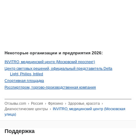
Некоторые организации и предприятия 2026:
INVITRO, медицинский центр (Московский проспект)
Центр световых решений, официальный представитель Delta
Light, Philips, Intiled
Спортивная площадка
Росспиртпром, торгово-производственная компания
Отзывы.com
›
Россия
›
Фрязино
›
Здоровье, красота
›
Диагностические центры
›
INVITRO, медицинский центр (Московская
улица)
Поддержка