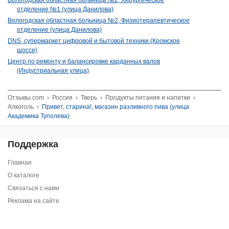
отделение №1 (улица Данилова)
Вологодская областная больница №2, Физиотерапевтическое
отделение (улица Данилова)
DNS, супермаркет цифровой и бытовой техники (Кромское
шоссе)
Центр по ремонту и балансировке карданных валов
(Индустриальная улица)
Отзывы.com
›
Россия
›
Тверь
›
Продукты питания и напитки
›
Алкоголь
›
Привет, старина!, магазин разливного пива (улица
Академика Туполева)
Поддержка
Главная
О каталоге
Связаться с нами
Реклама на сайте