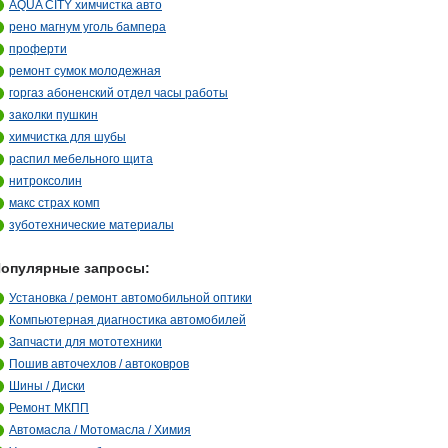
AQUA CITY химчистка авто
рено магнум уголь бампера
проферти
ремонт сумок молодежная
горгаз абоненский отдел часы работы
заколки пушкин
химчистка для шубы
распил мебельного щита
нитроксолин
макс страх комп
зуботехнические материалы
опулярные запросы:
Установка / ремонт автомобильной оптики
Компьютерная диагностика автомобилей
Запчасти для мототехники
Пошив авточехлов / автоковров
Шины / Диски
Ремонт МКПП
Автомасла / Мотомасла / Химия