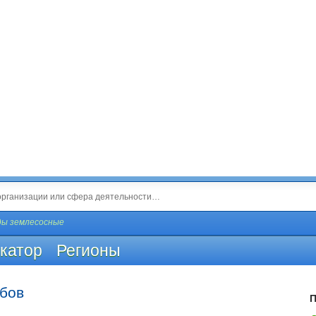
ды землесосные
катор
Регионы
мбов
П