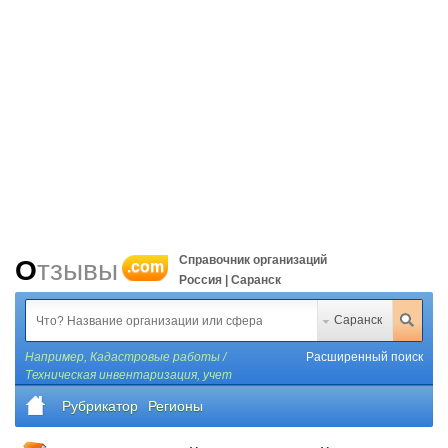
Справочник организаций
Отзывы
.com
Россия | Саранск
Саранск
Например,
Кадастровые работы /
Расширенный поиск
Техническая инвентаризация, учет
Рубрикатор
Регионы