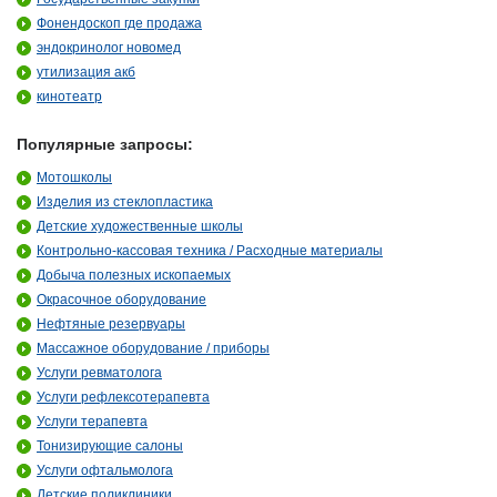
Фонендоскоп где продажа
эндокринолог новомед
утилизация акб
кинотеатр
Популярные запросы:
Мотошколы
Изделия из стеклопластика
Детские художественные школы
Контрольно-кассовая техника / Расходные материалы
Добыча полезных ископаемых
Окрасочное оборудование
Нефтяные резервуары
Массажное оборудование / приборы
Услуги ревматолога
Услуги рефлексотерапевта
Услуги терапевта
Тонизирующие салоны
Услуги офтальмолога
Детские поликлиники