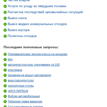
Чистка ковров
Услуги по уходу за твёрдыми полами
Расчистка последствий чрезвычайных ситуаций
Вывоз снега
Вывоз жидких коммунальных отходов
Вывоз мусора
Полигоны отходов
Последние поисковые запросы:
Парикмахерские эконом класса на коньково
fdnj
авторегистраторы трендвижен тв 100
альторина
багажник на крышу автомобиля
врач пародонтолог
паспортные столы
лИСК ЛИПЕЦК
Войска автомобильные
Табачная лавка вакансии
Государственные закупки