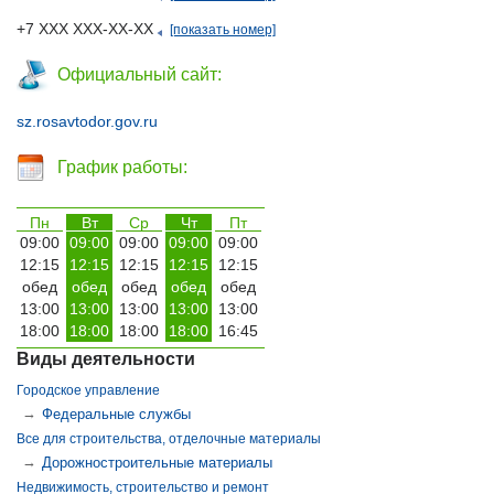
+7 ХХХ ХХХ-ХХ-ХХ
[показать номер]
Официальный сайт:
sz.rosavtodor.gov.ru
График работы:
Пн
Вт
Ср
Чт
Пт
09:00
09:00
09:00
09:00
09:00
12:15
12:15
12:15
12:15
12:15
обед
обед
обед
обед
обед
13:00
13:00
13:00
13:00
13:00
18:00
18:00
18:00
18:00
16:45
Виды деятельности
Городское управление
→
Федеральные службы
Все для строительства, отделочные материалы
→
Дорожностроительные материалы
Недвижимость, строительство и ремонт