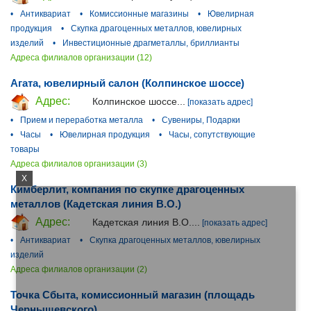
•
Антиквариат
•
Комиссионные магазины
•
Ювелирная
продукция
•
Скупка драгоценных металлов, ювелирных
изделий
•
Инвестиционные драгметаллы, бриллианты
Адреса филиалов организации (12)
Агата, ювелирный салон (Колпинское шоссе)
Адрес:
Колпинское шоссе...
[показать адрес]
•
Прием и переработка металла
•
Сувениры, Подарки
•
Часы
•
Ювелирная продукция
•
Часы, сопутствующие
товары
Адреса филиалов организации (3)
X
Кимберлит, компания по скупке драгоценных
металлов (Кадетская линия В.О.)
Адрес:
Кадетская линия В.О....
[показать адрес]
•
Антиквариат
•
Скупка драгоценных металлов, ювелирных
изделий
Адреса филиалов организации (2)
Точка Сбыта, комиссионный магазин (площадь
Чернышевского)