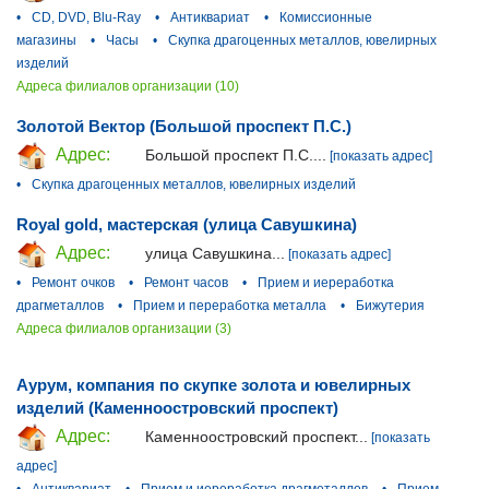
•
CD, DVD, Blu-Ray
•
Антиквариат
•
Комиссионные
магазины
•
Часы
•
Скупка драгоценных металлов, ювелирных
изделий
Адреса филиалов организации (10)
Золотой Вектор (Большой проспект П.С.)
Адрес:
Большой проспект П.С....
[показать адрес]
•
Скупка драгоценных металлов, ювелирных изделий
Royal gold, мастерская (улица Савушкина)
Адрес:
улица Савушкина...
[показать адрес]
•
Ремонт очков
•
Ремонт часов
•
Прием и иереработка
драгметаллов
•
Прием и переработка металла
•
Бижутерия
Адреса филиалов организации (3)
Аурум, компания по скупке золота и ювелирных
изделий (Каменноостровский проспект)
Адрес:
Каменноостровский проспект...
[показать
адрес]
•
Антиквариат
•
Прием и иереработка драгметаллов
•
Прием