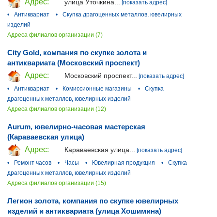
Адрес:
улица Уточкина...
[показать адрес]
•
Антиквариат
•
Скупка драгоценных металлов, ювелирных
изделий
Адреса филиалов организации (7)
City Gold, компания по скупке золота и
антиквариата (Московский проспект)
Адрес:
Московский проспект...
[показать адрес]
•
Антиквариат
•
Комиссионные магазины
•
Скупка
драгоценных металлов, ювелирных изделий
Адреса филиалов организации (12)
Aurum, ювелирно-часовая мастерская
(Караваевская улица)
Адрес:
Караваевская улица...
[показать адрес]
•
Ремонт часов
•
Часы
•
Ювелирная продукция
•
Скупка
драгоценных металлов, ювелирных изделий
Адреса филиалов организации (15)
Легион золота, компания по скупке ювелирных
изделий и антиквариата (улица Хошимина)