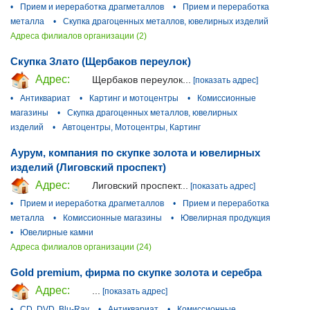
•
Прием и иереработка драгметаллов
•
Прием и переработка
металла
•
Скупка драгоценных металлов, ювелирных изделий
Адреса филиалов организации (2)
Скупка Злато (Щербаков переулок)
Адрес:
Щербаков переулок...
[показать адрес]
•
Антиквариат
•
Картинг и мотоцентры
•
Комиссионные
магазины
•
Скупка драгоценных металлов, ювелирных
изделий
•
Автоцентры, Мотоцентры, Картинг
Аурум, компания по скупке золота и ювелирных
изделий (Лиговский проспект)
Адрес:
Лиговский проспект...
[показать адрес]
•
Прием и иереработка драгметаллов
•
Прием и переработка
металла
•
Комиссионные магазины
•
Ювелирная продукция
•
Ювелирные камни
Адреса филиалов организации (24)
Gold premium, фирма по скупке золота и серебра
Адрес:
...
[показать адрес]
•
CD, DVD, Blu-Ray
•
Антиквариат
•
Комиссионные