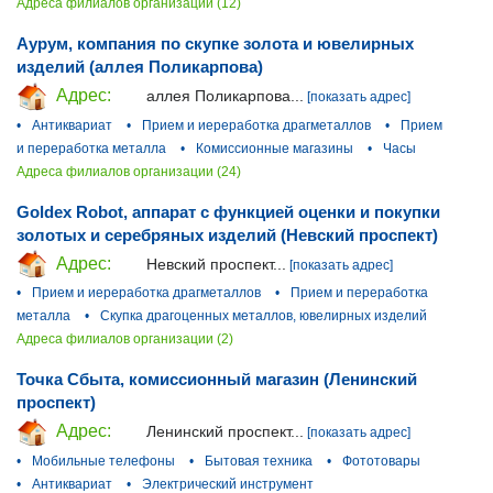
Адреса филиалов организации (12)
Аурум, компания по скупке золота и ювелирных
изделий (аллея Поликарпова)
Адрес:
аллея Поликарпова...
[показать адрес]
•
Антиквариат
•
Прием и иереработка драгметаллов
•
Прием
и переработка металла
•
Комиссионные магазины
•
Часы
Адреса филиалов организации (24)
Goldex Robot, аппарат с функцией оценки и покупки
золотых и серебряных изделий (Невский проспект)
Адрес:
Невский проспект...
[показать адрес]
•
Прием и иереработка драгметаллов
•
Прием и переработка
металла
•
Скупка драгоценных металлов, ювелирных изделий
Адреса филиалов организации (2)
Точка Сбыта, комиссионный магазин (Ленинский
проспект)
Адрес:
Ленинский проспект...
[показать адрес]
•
Мобильные телефоны
•
Бытовая техника
•
Фототовары
•
Антиквариат
•
Электрический инструмент