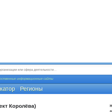
арственные информационные сайты
катор
Регионы
ект Королёва)
Н
п