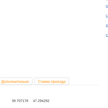
Г
С
S
С
Дополнительно
Схема проезда
39.707178 47.294292