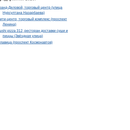
ранд-Деловой, торговый центр (улица
Нурсултана Назарбаева)
ити-центр, торговый комплекс (проспект
Ленина)
ushi pizza 312, ресторан доставки суши и
пиццы (Звёздная улица)
лавица (проспект Космонавтов)