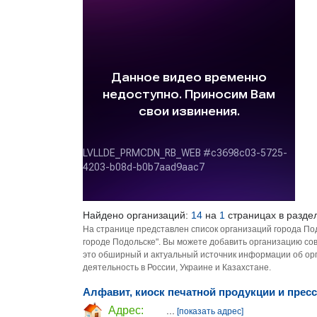
Найдено организаций:
14
на
1
страницах в разде
На странице представлен список организаций города По
городе Подольске". Вы можете добавить организацию сов
это обширный и актуальный источник информации об орг
деятельность в России, Украине и Казахстане.
Алфавит, киоск печатной продукции и прес
Адрес:
...
[показать адрес]