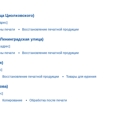
ица Циолковского)
дрес]
ины печати
•
Восстановление печатной продукции
(Ленинградская улица)
 адрес]
ины печати
•
Восстановление печатной продукции
я)
с]
Восстановление печатной продукции
•
Товары для курения
ова)
с]
Копирование
•
Обработка после печати