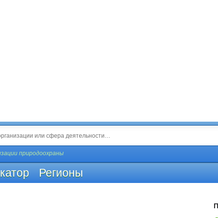
изации природоохраны
катор
Регионы
П