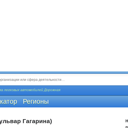
а легковых автомобилей Дорожная
катор
Регионы
ульвар Гагарина)
Н
п