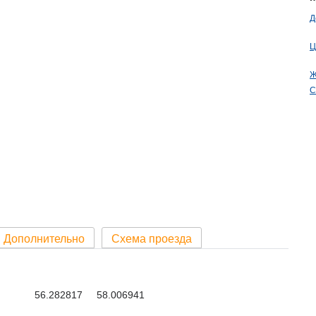
Д
Ц
Ж
С
Дополнительно
Схема проезда
56.282817 58.006941