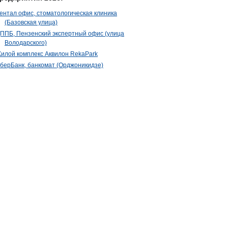
ентал офис, стоматологическая клиника
(Базовская улица)
ППБ, Пензенский экспертный офис (улица
Володарского)
илой комплекс Аквилон RekaPark
берБанк, банкомат (Орджоникидзе)