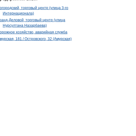
огородский, торговый центр (улица 3-го
Интернационала)
ранд-Деловой, торговый центр (улица
Нурсултана Назарбаева)
орожное хозяйство, аварийная служба
мурская, 181 / Островского, 32 (Амурская)