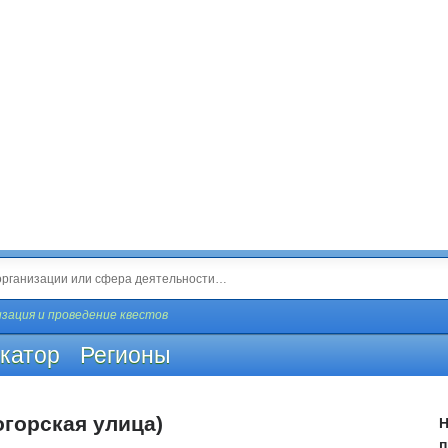
зация и проведение квестов
катор
Регионы
огорская улица)
Н
п