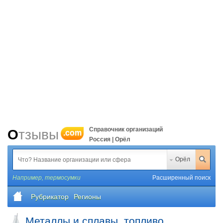
Справочник организаций
Отзывы
.com
Россия | Орёл
Орёл
Например,
термосумки
Расширенный поиск
Рубрикатор
Регионы
Металлы и сплавы, топливо,