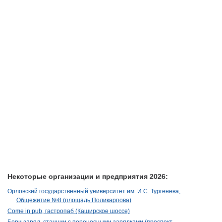
Некоторые организации и предприятия 2026:
Орловский государственный университет им. И.С. Тургенева,
Общежитие №8 (площадь Поликарпова)
Come in pub, гастропаб (Каширское шоссе)
Бери заряд, станции с переносными зарядками (проспект