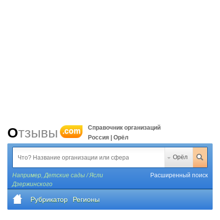
Справочник организаций
Отзывы
.com
Россия | Орёл
Орёл
Например,
Детские сады / Ясли
Расширенный поиск
Дзержинского
Рубрикатор
Регионы