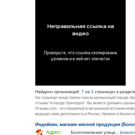
Найдено организаций:
7
на
1
страницах в разделе
На странице представлен список организаций города Ор
отзывы" в городе Оренбурге". Вы можете добавить орган
Отзывы.com - это обширный и актуальный источник инфо
ведущих свою деятельность в России, Украине и Казахста
Индейкин, магазин мясной продукции (Боло
Адрес:
Болотниковская улица...
[показат