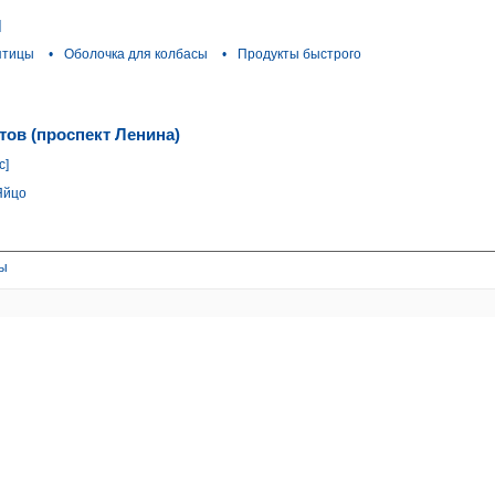
]
птицы
•
Оболочка для колбасы
•
Продукты быстрого
тов (проспект Ленина)
с]
Яйцо
вы