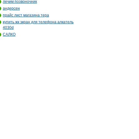
лечим позвоночник
андерсен
прайс лист магазина тера
купить жк экран для телефона алкатель
4030d
САЛКО