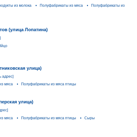
одукты из молока
•
Полуфабрикаты из мяса
•
Полуфабрикаты из
тов (улица Лопатина)
]
Яйцо
тниковская улица)
ь адрес]
из мяса
•
Полуфабрикаты из мяса птицы
перская улица)
дрес]
из мяса
•
Полуфабрикаты из мяса птицы
•
Сыры