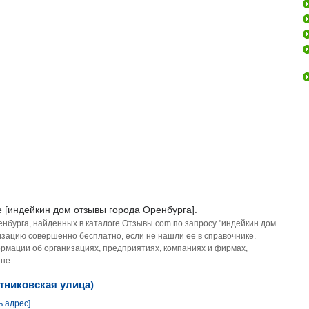
 [индейкин дом отзывы города Оренбурга].
енбурга, найденных в каталоге Отзывы.com по запросу "индейкин дом
изацию совершенно бесплатно, если не нашли ее в справочнике.
рмации об организациях, предприятиях, компаниях и фирмах,
не.
тниковская улица)
ь адрес]