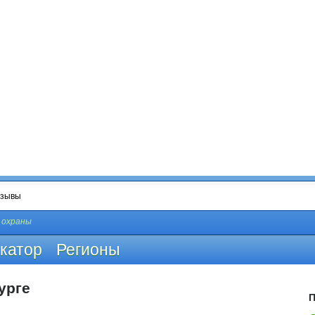
 охраны
катор
Регионы
урге
П