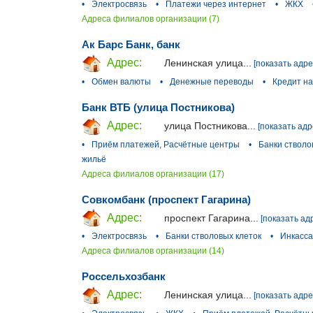
•
Электросвязь
•
Платежи через интернет
•
ЖКХ
Адреса филиалов организации (7)
Ак Барс Банк, банк
Адрес:
Ленинская улица...
[показать адре
•
Обмен валюты
•
Денежные переводы
•
Кредит н
Банк ВТБ (улица Постникова)
Адрес:
улица Постникова...
[показать адр
•
Приём платежей, Расчётные центры
•
Банки стволо
жильё
Адреса филиалов организации (17)
Совкомбанк (проспект Гагарина)
Адрес:
проспект Гагарина...
[показать ад
•
Электросвязь
•
Банки стволовых клеток
•
Инкасс
Адреса филиалов организации (14)
Россельхозбанк
Адрес:
Ленинская улица...
[показать адре