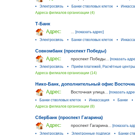
•
Электросвязь
•
Банки стволовых клеток
•
Инкасс
Адреса филиалов организации (4)
Т-Банк
Адрес:
...
[показать адрес]
•
Электросвязь
•
Банки стволовых клеток
•
Инкасс
Совкомбанк (проспект Победы)
Адрес:
проспект Победы...
[показать адре
•
Электросвязь
•
Приём платежей, Расчётные центр
Адреса филиалов организации (14)
Нико-Банк, дополнительный офис Восточны
Адрес:
Восточная улица...
[показать адре
•
Банки стволовых клеток
•
Инкассация
•
Банки
•
Адреса филиалов организации (8)
СберБанк (проспект Гагарина)
Адрес:
проспект Гагарина...
[показать ад
•
Электросвязь
•
Электронные подписи
•
Банки ст