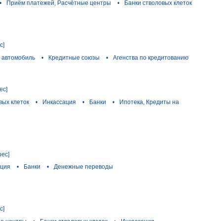
•
Приём платежей, Расчётные центры
•
Банки стволовых клеток
с]
а автомобиль
•
Кредитные союзы
•
Агенства по кредитованию
ес]
вых клеток
•
Инкассация
•
Банки
•
Ипотека, Кредиты на
рес]
ация
•
Банки
•
Денежные переводы
с]