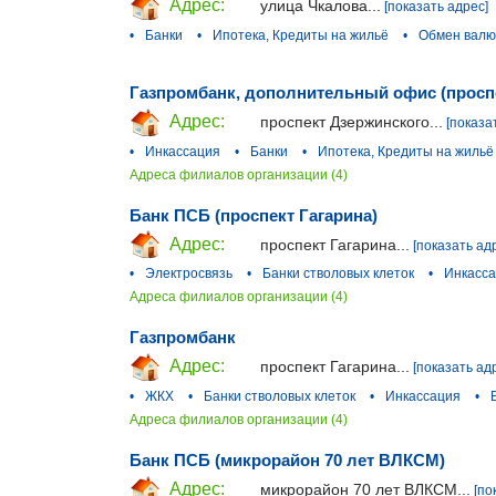
Адрес:
улица Чкалова...
[показать адрес]
•
Банки
•
Ипотека, Кредиты на жильё
•
Обмен вал
Газпромбанк, дополнительный офис (просп
Адрес:
проспект Дзержинского...
[показа
•
Инкассация
•
Банки
•
Ипотека, Кредиты на жильё
Адреса филиалов организации (4)
Банк ПСБ (проспект Гагарина)
Адрес:
проспект Гагарина...
[показать ад
•
Электросвязь
•
Банки стволовых клеток
•
Инкасс
Адреса филиалов организации (4)
Газпромбанк
Адрес:
проспект Гагарина...
[показать ад
•
ЖКХ
•
Банки стволовых клеток
•
Инкассация
•
Адреса филиалов организации (4)
Банк ПСБ (микрорайон 70 лет ВЛКСМ)
Адрес:
микрорайон 70 лет ВЛКСМ...
[по