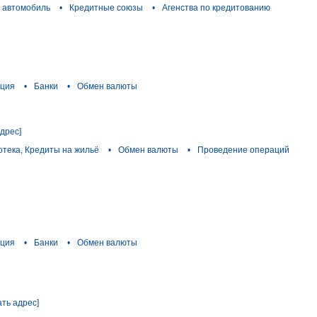
а автомобиль
•
Кредитные союзы
•
Агенства по кредитованию
ация
•
Банки
•
Обмен валюты
адрес]
отека, Кредиты на жильё
•
Обмен валюты
•
Проведение операций
ация
•
Банки
•
Обмен валюты
ать адрес]