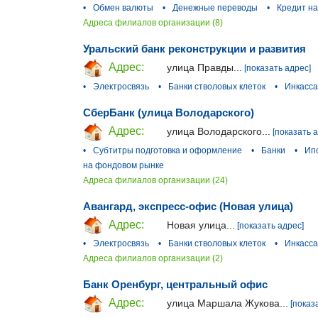
•
Обмен валюты
•
Денежные переводы
•
Кредит н
Адреса филиалов организации (8)
Уральский банк реконструкции и развития
Адрес:
улица Правды...
[показать адрес]
•
Электросвязь
•
Банки стволовых клеток
•
Инкасс
СберБанк (улица Володарского)
Адрес:
улица Володарского...
[показать 
•
Субтитры подготовка и оформление
•
Банки
•
Ип
на фондовом рынке
Адреса филиалов организации (24)
Авангард, экcпресс-офис (Новая улица)
Адрес:
Новая улица...
[показать адрес]
•
Электросвязь
•
Банки стволовых клеток
•
Инкасс
Адреса филиалов организации (2)
Банк Оренбург, центральный офис
Адрес:
улица Маршала Жукова...
[показ