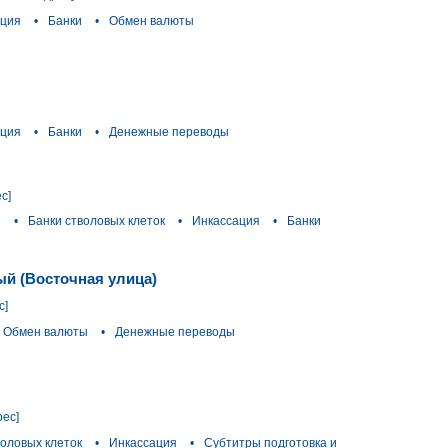
ация
•
Банки
•
Обмен валюты
ация
•
Банки
•
Денежные переводы
с]
ы
•
Банки стволовых клеток
•
Инкассация
•
Банки
й (Восточная улица)
с]
Обмен валюты
•
Денежные переводы
рес]
воловых клеток
•
Инкассация
•
Субтитры подготовка и