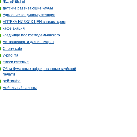
ЖД БИДЕТЫ
детские развивающие клубы
Удаление кондилом у женщин
АПТЕКА НИЗКИХ ЦЕН вагизил крем
кафе акация
кладбище пос космодемьянского
Автозапчасpти для иномарок
Cherry cafe
укрпочта
смеси клеевые
Обои бумажные гофрированные глубокой
печати
рейтинфо
мебельный салоны