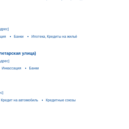
адрес]
ация
•
Банки
•
Ипотека, Кредиты на жильё
летарская улица)
адрес]
Инкассация
•
Банки
с]
Кредит на автомобиль
•
Кредитные союзы