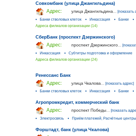
Совкомбанк (улица Джангильдина)
Адрес:
улица Джангильдина...
[показать 
•
Банки стволовых клеток
•
Инкассация
•
Банки
•
Адреса филиалов организации (14)
СберБанк (проспект Дзержинского)
Адрес:
проспект Дзержинского...
[показа
•
Инкассация
•
Субтитры подготовка и оформление
Адреса филиалов организации (24)
Ренессанс Банк
Адрес:
улица Чкалова...
[показать адрес]
•
Банки стволовых клеток
•
Инкассация
•
Банки
•
Агропромкредит, коммерческий банк
Адрес:
проспект Победы...
[показать адре
•
Электросвязь
•
Приём платежей, Расчётные центр
Форштадт, банк (улица Чкалова)