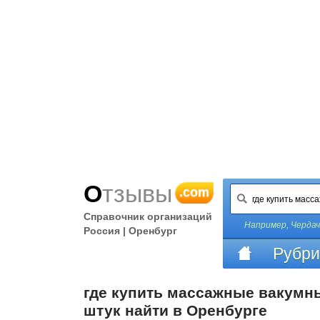
Отзывы
.com
Справочник организаций
Например,
Черда
Россия | Оренбург
Рубри
где купить массажные вакумны
штук найти в Оренбурге