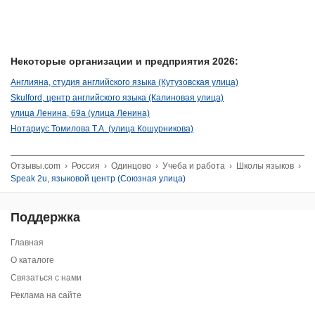
Некоторые организации и предприятия 2026:
Англияна, студия английского языка (Кутузовская улица)
Skulford, центр английского языка (Калиновая улица)
улица Ленина, 69а (улица Ленина)
Нотариус Томилова Т.А. (улица Кошурникова)
Отзывы.com
›
Россия
›
Одинцово
›
Учеба и работа
›
Школы языков
›
Speak 2u, языковой центр (Союзная улица)
Поддержка
Главная
О каталоге
Связаться с нами
Реклама на сайте