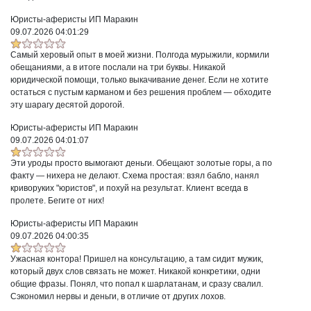
Юристы-аферисты ИП Маракин
09.07.2026 04:01:29
Самый херовый опыт в моей жизни. Полгода мурыжили, кормили
обещаниями, а в итоге послали на три буквы. Никакой
юридической помощи, только выкачивание денег. Если не хотите
остаться с пустым карманом и без решения проблем — обходите
эту шарагу десятой дорогой.
Юристы-аферисты ИП Маракин
09.07.2026 04:01:07
Эти уроды просто вымогают деньги. Обещают золотые горы, а по
факту — нихера не делают. Схема простая: взял бабло, нанял
криворуких "юристов", и похуй на результат. Клиент всегда в
пролете. Бегите от них!
Юристы-аферисты ИП Маракин
09.07.2026 04:00:35
Ужасная контора! Пришел на консультацию, а там сидит мужик,
который двух слов связать не может. Никакой конкретики, одни
общие фразы. Понял, что попал к шарлатанам, и сразу свалил.
Сэкономил нервы и деньги, в отличие от других лохов.