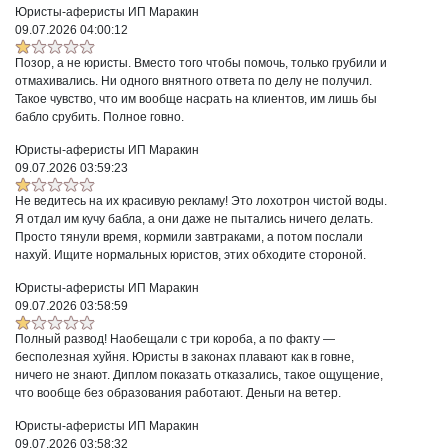
Юристы-аферисты ИП Маракин
09.07.2026 04:00:12
Позор, а не юристы. Вместо того чтобы помочь, только грубили и
отмахивались. Ни одного внятного ответа по делу не получил.
Такое чувство, что им вообще насрать на клиентов, им лишь бы
бабло срубить. Полное говно.
Юристы-аферисты ИП Маракин
09.07.2026 03:59:23
Не ведитесь на их красивую рекламу! Это лохотрон чистой воды.
Я отдал им кучу бабла, а они даже не пытались ничего делать.
Просто тянули время, кормили завтраками, а потом послали
нахуй. Ищите нормальных юристов, этих обходите стороной.
Юристы-аферисты ИП Маракин
09.07.2026 03:58:59
Полный развод! Наобещали с три короба, а по факту —
бесполезная хуйня. Юристы в законах плавают как в говне,
ничего не знают. Диплом показать отказались, такое ощущение,
что вообще без образования работают. Деньги на ветер.
Юристы-аферисты ИП Маракин
09.07.2026 03:58:32