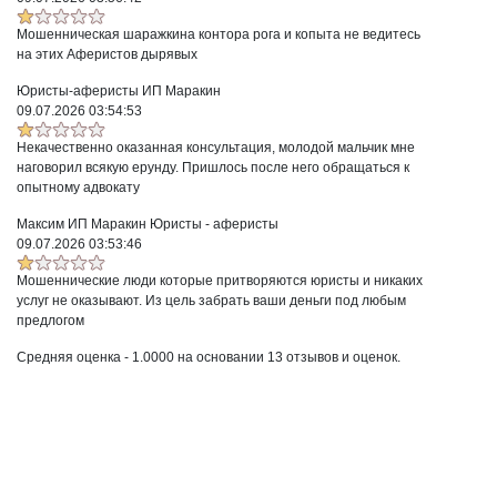
Мошенническая шаражкина контора рога и копыта не ведитесь
на этих Аферистов дырявых
Юристы-аферисты ИП Маракин
09.07.2026 03:54:53
Некачественно оказанная консультация, молодой мальчик мне
наговорил всякую ерунду. Пришлось после него обращаться к
опытному адвокату
Максим ИП Маракин Юристы - аферисты
09.07.2026 03:53:46
Мошеннические люди которые притворяются юристы и никаких
услуг не оказывают. Из цель забрать ваши деньги под любым
предлогом
Средняя оценка -
1.0000
на основании
13
отзывов и оценок.