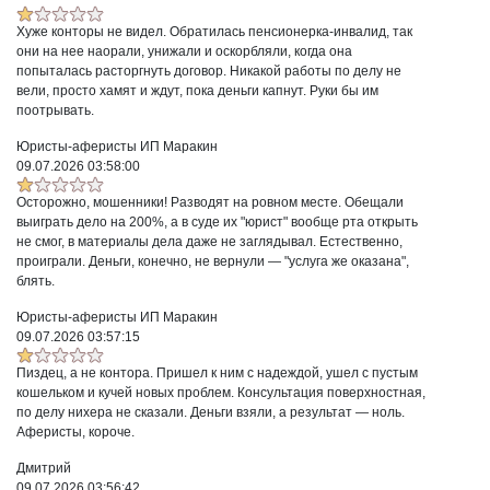
Хуже конторы не видел. Обратилась пенсионерка-инвалид, так
они на нее наорали, унижали и оскорбляли, когда она
попыталась расторгнуть договор. Никакой работы по делу не
вели, просто хамят и ждут, пока деньги капнут. Руки бы им
поотрывать.
Юристы-аферисты ИП Маракин
09.07.2026 03:58:00
Осторожно, мошенники! Разводят на ровном месте. Обещали
выиграть дело на 200%, а в суде их "юрист" вообще рта открыть
не смог, в материалы дела даже не заглядывал. Естественно,
проиграли. Деньги, конечно, не вернули — "услуга же оказана",
блять.
Юристы-аферисты ИП Маракин
09.07.2026 03:57:15
Пиздец, а не контора. Пришел к ним с надеждой, ушел с пустым
кошельком и кучей новых проблем. Консультация поверхностная,
по делу нихера не сказали. Деньги взяли, а результат — ноль.
Аферисты, короче.
Дмитрий
09.07.2026 03:56:42