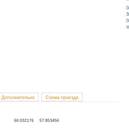
Г
Т
Г
у
Дополнительно
Схема проезда
60.032176 57.853456