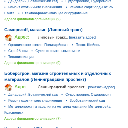
•
Дендрарий, Ботанический сад
•
Судостроение, Судоремонт
•
Ремонт охотничьего снаряжения
•
Реклама софтборды от РА
Санта
•
Стеклообрабатывающее оборудование
Адреса филиалов организации (9)
Саморезoff, магазин (Липовый тракт)
Адрес:
Липовый тракт...
[показать адрес]
•
Органическое стекло, Поликарбонат
•
Песок, Щебень
•
Стройблоки
•
Сухие строительные смеси
•
Теплоизоляция
Адреса филиалов организации (9)
Боберстрой, магазин строительных и отделочных
материалов (Ленинградский проспект)
Адрес:
Ленинградский проспект...
[показать адрес]
•
Дендрарий, Ботанический сад
•
Судостроение, Судоремонт
•
Ремонт охотничьего снаряжения
•
Зооботанический сад
•
Металлопрокат и изделия из металла компания Металлтрейд
Красноярск
Адреса филиалов организации (7)