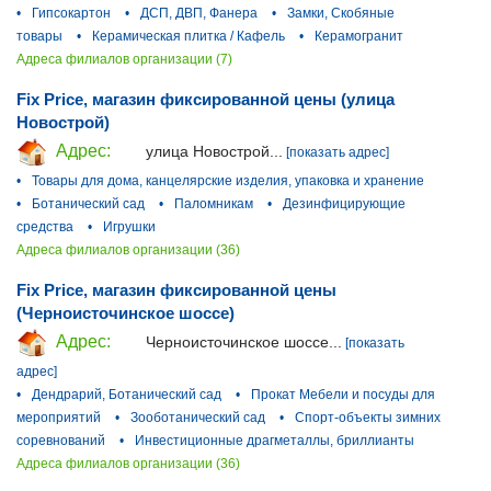
•
Гипсокартон
•
ДСП, ДВП, Фанера
•
Замки, Скобяные
товары
•
Керамическая плитка / Кафель
•
Керамогранит
Адреса филиалов организации (7)
Fix Price, магазин фиксированной цены (улица
Новострой)
Адрес:
улица Новострой...
[показать адрес]
•
Товары для дома, канцелярские изделия, упаковка и хранение
•
Ботанический сад
•
Паломникам
•
Дезинфицирующие
средства
•
Игрушки
Адреса филиалов организации (36)
Fix Price, магазин фиксированной цены
(Черноисточинское шоссе)
Адрес:
Черноисточинское шоссе...
[показать
адрес]
•
Дендрарий, Ботанический сад
•
Прокат Мебели и посуды для
мероприятий
•
Зооботанический сад
•
Спорт-объекты зимних
соревнований
•
Инвестиционные драгметаллы, бриллианты
Адреса филиалов организации (36)