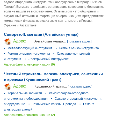
садово-огородного инструмента и оборудования в городе Нижнем
Тагиле". Вы можете добавить организацию совершенно бесплатно,
если не нашли ее в справочнике. Отзывы.com - это обширный и
актуальный источник информации об организациях, предприятиях,
компаниях и фирмах, ведущих свою деятельность в России,
Украине и Казахстане.
Саморезoff, магазин (Алтайская улица)
Адрес:
Алтайская улица...
[показать адрес]
•
Металлорежущий инструмент
•
Ремонт бензоинструмента
•
Ремонт электроинструмента
•
Слесарно-монтажный
инструмент
•
Электрический инструмент
Адреса филиалов организации (9)
Честный строитель, магазин электрики, сантехники
и крепежа (Кушвинский тракт)
Адрес:
Кушвинский тракт...
[показать адрес]
•
Корабельные запчасти
•
Ремонт садово-огородного
инструмента и оборудования
•
Садово-огородный инструмент,
оборудование
•
Технические кабели, Провода
•
Ремонт
электродвигателей
Адреса филиалов организации (2)