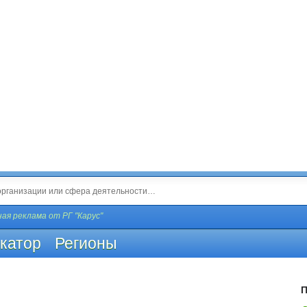
ая реклама от РГ "Карус"
катор
Регионы
П