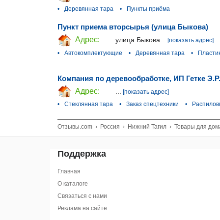
•
Деревянная тара
•
Пункты приёма
Пункт приема вторсырья (улица Быкова)
Адрес:
улица Быкова...
[показать адрес]
•
Автокомплектующие
•
Деревянная тара
•
Пласти
Компания по деревообработке, ИП Гетке Э.Р
Адрес:
...
[показать адрес]
•
Стеклянная тара
•
Заказ спецтехники
•
Распилов
Отзывы.com
›
Россия
›
Нижний Тагил
›
Товары для дома
Поддержка
Главная
О каталоге
Связаться с нами
Реклама на сайте