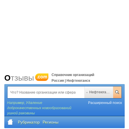
Справочник организаций
Отзывы
.com
Россия | Нефтеюганск
Нефтеюганск
Например,
Удаление
Расширенный поиск
доброкачественных новообразований
ушной раковины
Рубрикатор
Регионы