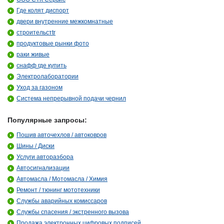
Где колят диспорт
двери внутренние межкомнатные
строительстtr
продуктовые рынки фото
раки живые
снафф где купить
Электролаборатории
Уход за газоном
Система непрерывной подачи чернил
Популярные запросы:
Пошив авточехлов / автоковров
Шины / Диски
Услуги авторазбора
Автосигнализации
Автомасла / Мотомасла / Химия
Ремонт / тюнинг мототехники
Службы аварийных комиссаров
Службы спасения / экстренного вызова
Продажа электронных цифровых подписей